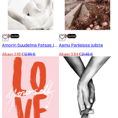
-70%
Outlet
-70%
Outlet
Amorin Suudelma Patsas Juliste
Aamu Pariisissa Juliste
Alkaen 3,88 €
12,95 €
Alkaen 5,84 €
21,45 €