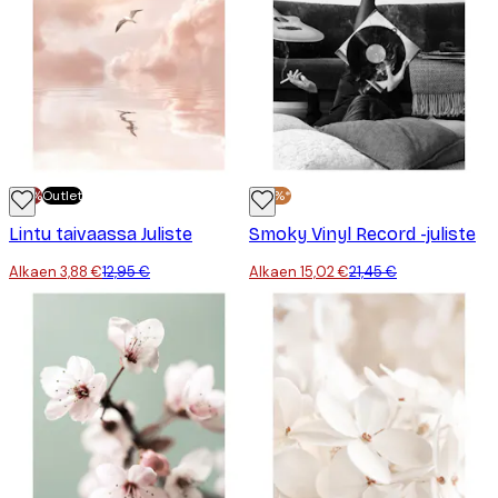
-70%
Outlet
-30%*
Lintu taivaassa Juliste
Smoky Vinyl Record -juliste
Alkaen 3,88 €
12,95 €
Alkaen 15,02 €
21,45 €