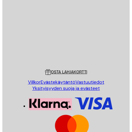
Sähköposti
LÄHETÄ
Store
Poster Store
Asiakaspalvelu
OSTA LAHJAKORTTI
Villkor
Evästekäytäntö
Vastuutiedot
Yksityisyyden suoja ja evästeet