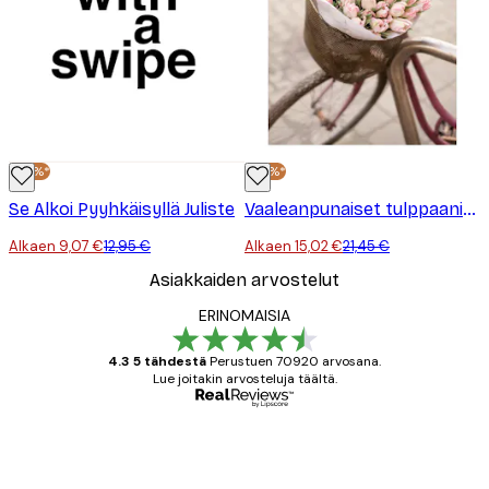
-30%*
-30%*
Se Alkoi Pyyhkäisyllä Juliste
Vaaleanpunaiset tulppaanit polkupyörässä juliste
Alkaen 9,07 €
12,95 €
Alkaen 15,02 €
21,45 €
Asiakkaiden arvostelut
ERINOMAISIA
4.3 5 tähdestä
Perustuen 70920 arvosana.
Lue joitakin arvosteluja täältä.
Varmennettu ostaja
asiakkaiden
arvostelut