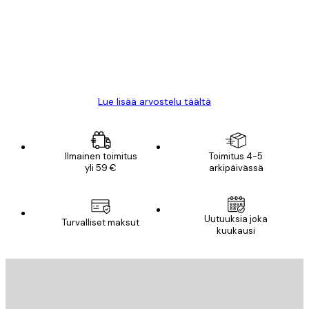
All good alweys
18 touko
Mika S
Lue lisää arvostelu täältä
Ilmainen toimitus
Toimitus 4-5
yli 59 €
arkipäivässä
Sähköposti
Uutuuksia joka
Turvalliset maksut
kuukausi
TILAA
Tietosuojakäytäntö