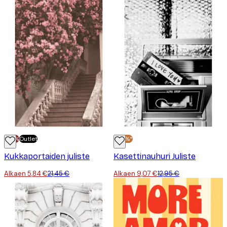
-70%
Outlet
-30%*
Kukkaportaiden juliste
Kasettinauhuri Juliste
Alkaen 5,84 €
21,45 €
Alkaen 9,07 €
12,95 €