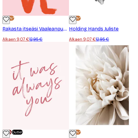
-30%*
-30%*
Rakasta itseäsi Vaaleanpunainen juliste
Holding Hands Juliste
Alkaen 9,07 €
12,95 €
Alkaen 9,07 €
12,95 €
-70%
Outlet
-30%*