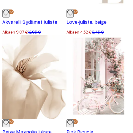
-30%*
-30%*
Akvarelli Sydämet Juliste
Love-juliste, beige
Alkaen 9,07 €
12,95 €
Alkaen 4,52 €
6,45 €
-30%*
-30%*
Beige Magnolia Juliste
Pink Bicycle