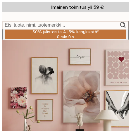
Skip
Ilmainen toimitus yli 59 €
to
main
content.
Etsi tuote, nimi, tuotemerkki...
30% julisteista & 15% kehyksistä*
0 min
0 s
Voimassa
asti:
2026-
08-
06