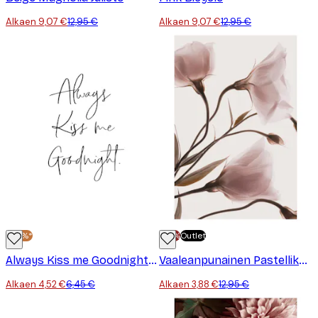
Alkaen 9,07 €
12,95 €
Alkaen 9,07 €
12,95 €
-30%*
-70%
Outlet
Always Kiss me Goodnight Juliste
Vaaleanpunainen Pastellikukka No2 Juliste
Alkaen 4,52 €
6,45 €
Alkaen 3,88 €
12,95 €