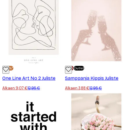
-30%*
-70%
Outlet
One Line Art No 2 Juliste
Samppanja Kippis Juliste
Alkaen 9,07 €
12,95 €
Alkaen 3,88 €
12,95 €