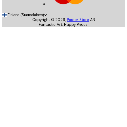
Finland (Suomalainen)
Copyright ©
2026
,
Poster Store
AB
Fantastic Art. Happy Prices.