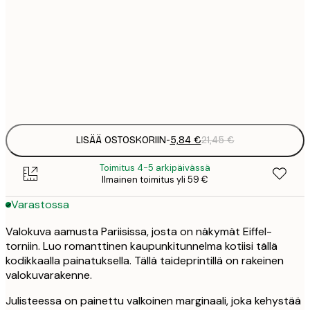
5
30x40 cm
2
8
50x70 cm
3
Frame
options
LISÄÄ OSTOSKORIIN
-
5,84 €
21,45 €
Toimitus 4-5 arkipäivässä
Ilmainen toimitus yli 59 €
Varastossa
Valokuva aamusta Pariisissa, josta on näkymät Eiffel-
torniin. Luo romanttinen kaupunkitunnelma kotiisi tällä
kodikkaalla painatuksella. Tällä taideprintillä on rakeinen
valokuvarakenne.
Julisteessa on painettu valkoinen marginaali, joka kehystää