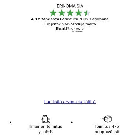
ERINOMAISIA
4.3 5 tähdestä
Perustuen 70920 arvosana.
Lue joitakin arvosteluja täältä.
Varmennettu ostaja
asiakkaiden
arvostelut
All good alweys
18 touko
Mika S
Lue lisää arvostelu täältä
Ilmainen toimitus
Toimitus 4-5
yli 59 €
arkipäivässä