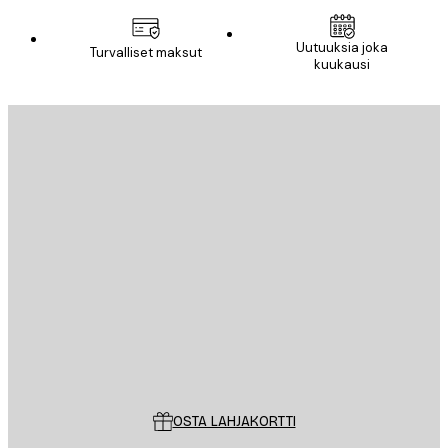
Uutuuksia joka
Turvalliset maksut
kuukausi
Sähköposti
LÄHETÄ
Store
Poster Store
Asiakaspalvelu
OSTA LAHJAKORTTI