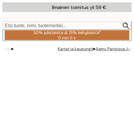
Skip
Ilmainen toimitus yli 59 €
to
main
content.
Etsi tuote, nimi, tuotemerkki...
30% julisteista & 15% kehyksistä*
0 min
0 s
Voimassa
asti:
▸
▸
Kartat ja kaupungit
Aamu Pariisissa Juli
2026-
08-
06