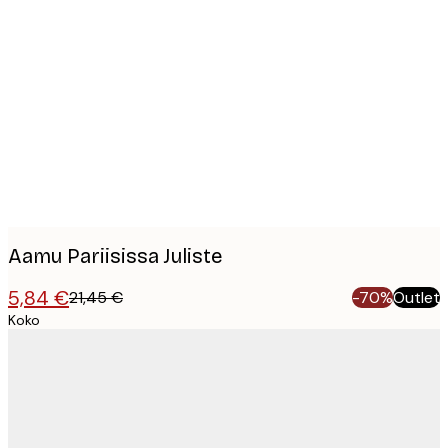
Product
images
Aamu Pariisissa Juliste
5,84 €
21,45 €
-70%
Outlet
Koko