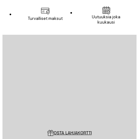
Uutuuksia joka
Turvalliset maksut
kuukausi
Sähköposti
LÄHETÄ
Store
Poster Store
Asiakaspalvelu
OSTA LAHJAKORTTI