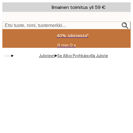
Skip
Ilmainen toimitus yli 59 €
to
main
content.
Etsi tuote, nimi, tuotemerkki...
40% Julisteista*
0 min
0 s
Voimassa
asti:
▸
▸
Julisteet
Se Alkoi Pyyhkäisyllä Juliste
2026-
08-
09