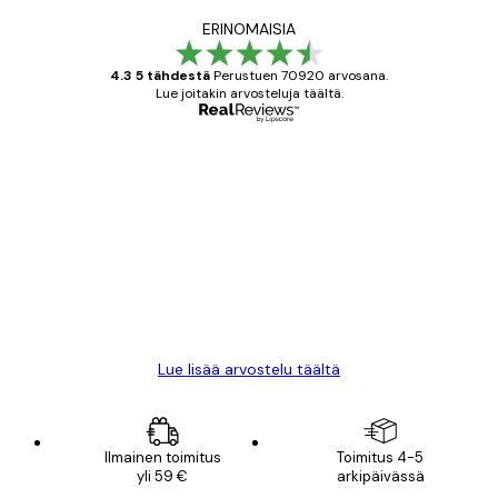
ERINOMAISIA
4.3 5 tähdestä
Perustuen 70920 arvosana.
Lue joitakin arvosteluja täältä.
Varmennettu ostaja
asiakkaiden
arvostelut
All good alweys
18 touko
Mika S
Lue lisää arvostelu täältä
Ilmainen toimitus
Toimitus 4-5
yli 59 €
arkipäivässä