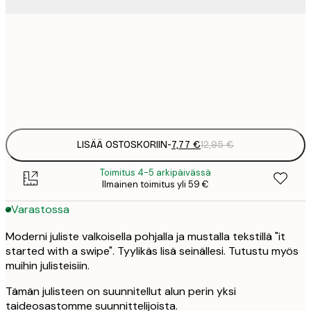
7
21x30 cm
1
Frame
options
LISÄÄ OSTOSKORIIN
-
7,77 €
12,95 €
Toimitus 4-5 arkipäivässä
Ilmainen toimitus yli 59 €
Varastossa
Moderni juliste valkoisella pohjalla ja mustalla tekstillä "it
started with a swipe". Tyylikäs lisä seinällesi. Tutustu myös
muihin julisteisiin.
Tämän julisteen on suunnitellut alun perin yksi
taideosastomme suunnittelijoista.