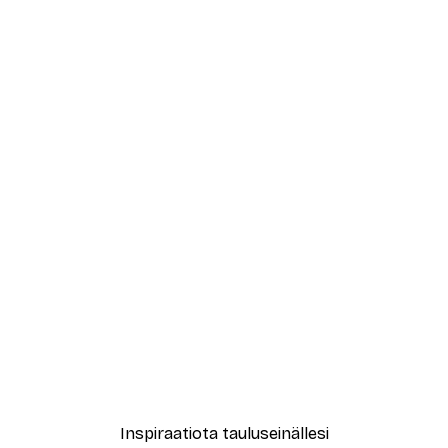
-40%*
ori No2-juliste
Abstrakti beige marmori N
Alkaen 12,87 €
21,45 €
Inspiraatiota tauluseinällesi