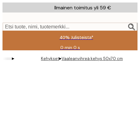
Skip
Ilmainen toimitus yli 59 €
to
main
content.
Etsi tuote, nimi, tuotemerkki...
40% Julisteista*
0 min
0 s
Voimassa
asti:
▸
▸
Kehykset
Vaaleanvihreä kehys 50x70 cm
2026-
08-
09