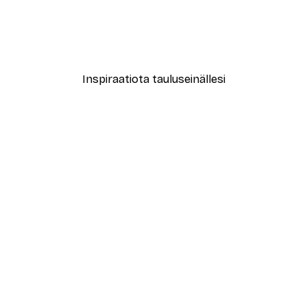
Paul Klee - Hammamet Wit
Alkaen 7,77 €
12,95 €
Inspiraatiota tauluseinällesi