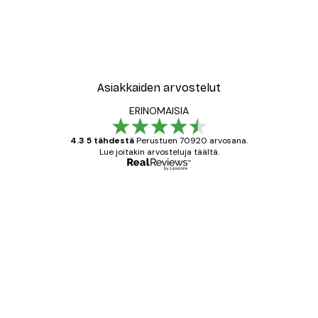
Asiakkaiden arvostelut
ERINOMAISIA
4.3 5 tähdestä
Perustuen 70920 arvosana.
Lue joitakin arvosteluja täältä.
Varmennettu ostaja
asiakkaiden
arvostelut
All good alweys
18 touko
Mika S