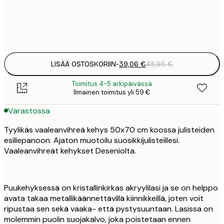
22
2
39
4
LISÄÄ OSTOSKORIIN
-
39,06 €
45,95 €
Toimitus 4-5 arkipäivässä
Ilmainen toimitus yli 59 €
Varastossa
Tyylikäs vaaleanvihreä kehys 50x70 cm koossa julisteiden
esillepanoon. Ajaton muotoilu suosikkijulisteillesi.
Vaaleanvihreät kehykset Deseniolta.
Puukehyksessä on kristallinkirkas akryylilasi ja se on helppo
avata takaa metallikäännettävillä kiinnikkeillä, joten voit
ripustaa sen sekä vaaka- että pystysuuntaan. Lasissa on
molemmin puolin suojakalvo, joka poistetaan ennen