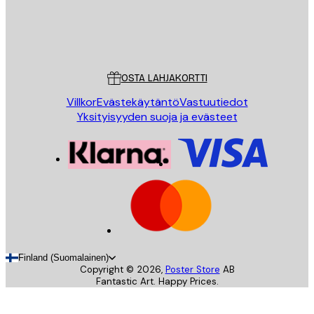
Store
Poster Store
Asiakaspalvelu
OSTA LAHJAKORTTI
Villkor
Evästekäytäntö
Vastuutiedot
Yksityisyyden suoja ja evästeet
Finland (Suomalainen)
Copyright ©
2026
,
Poster Store
AB
Fantastic Art. Happy Prices.