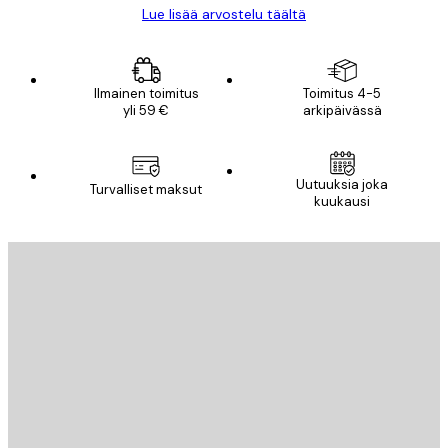
Lue lisää arvostelu täältä
Ilmainen toimitus
Toimitus 4-5
yli 59 €
arkipäivässä
Uutuuksia joka
Turvalliset maksut
kuukausi
Sähköposti
LÄHETÄ