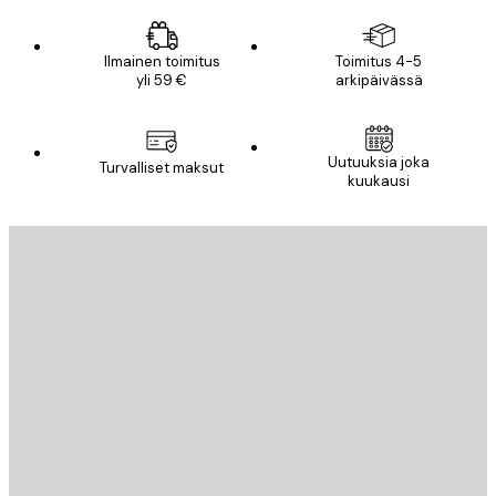
Ilmainen toimitus
Toimitus 4-5
yli 59 €
arkipäivässä
Uutuuksia joka
Turvalliset maksut
kuukausi
Sähköposti
LÄHETÄ
Store