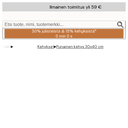
Skip
Ilmainen toimitus yli 59 €
to
main
content.
Etsi tuote, nimi, tuotemerkki...
30% julisteista & 15% kehyksistä*
0 min
0 s
Voimassa
asti:
▸
▸
Kehykset
Punainen kehys 30x40 cm
2026-
08-
06