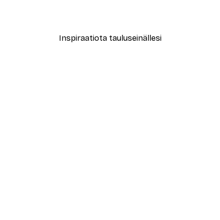
Alkaen 4,52 €
6,45 €
Inspiraatiota tauluseinällesi