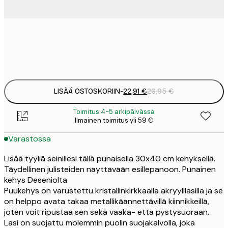
22
2
39
4
LISÄÄ OSTOSKORIIN
-
22,91 €
26,95 €
Toimitus 4-5 arkipäivässä
Ilmainen toimitus yli 59 €
Varastossa
Lisää tyyliä seinillesi tällä punaisella 30x40 cm kehyksellä.
Täydellinen julisteiden näyttävään esillepanoon. Punainen
kehys Deseniolta
Puukehys on varustettu kristallinkirkkaalla akryylilasilla ja se
on helppo avata takaa metallikäännettävillä kiinnikkeillä,
joten voit ripustaa sen sekä vaaka- että pystysuoraan.
Lasi on suojattu molemmin puolin suojakalvolla, joka