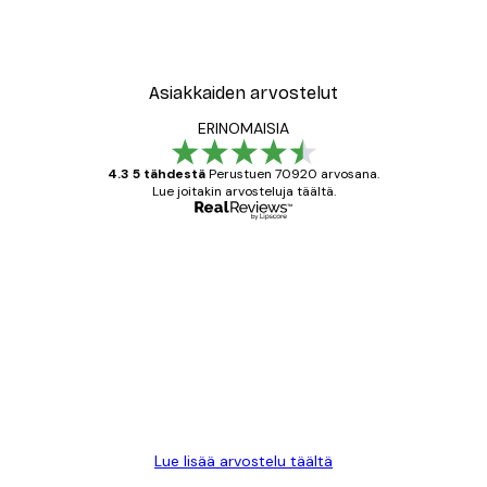
Asiakkaiden arvostelut
ERINOMAISIA
4.3 5 tähdestä
Perustuen 70920 arvosana.
Lue joitakin arvosteluja täältä.
Varmennettu ostaja
asiakkaiden
arvostelut
All good alweys
18 touko
Mika S
Lue lisää arvostelu täältä