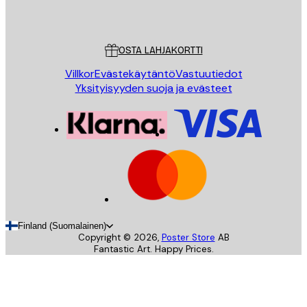
Poster Store
Asiakaspalvelu
OSTA LAHJAKORTTI
Villkor
Evästekäytäntö
Vastuutiedot
Yksityisyyden suoja ja evästeet
Finland (Suomalainen)
Copyright ©
2026
,
Poster Store
AB
Fantastic Art. Happy Prices.