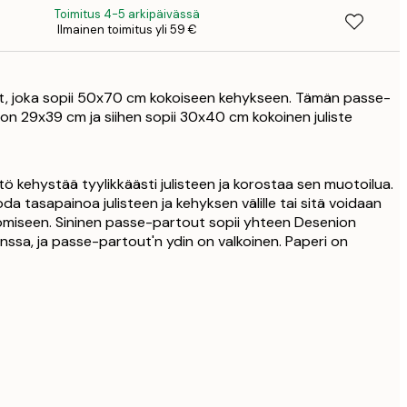
Toimitus 4-5 arkipäivässä
Ilmainen toimitus yli 59 €
t, joka sopii 50x70 cm kokoiseen kehykseen. Tämän passe-
on 29x39 cm ja siihen sopii 30x40 cm kokoinen juliste
ö kehystää tyylikkäästi julisteen ja korostaa sen muotoilua.
a tasapainoa julisteen ja kehyksen välille tai sitä voidaan
omiseen. Sininen passe-partout sopii yhteen Desenion
anssa, ja passe-partout'n ydin on valkoinen. Paperi on