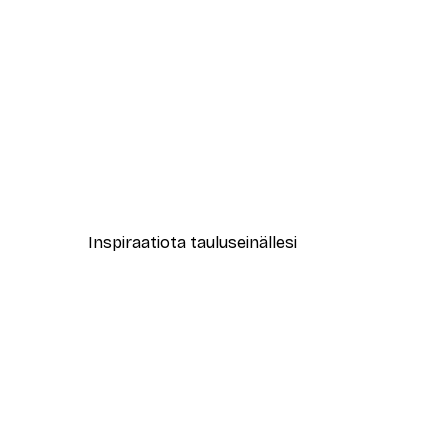
-30%*
Muotikatu Juliste
Alkaen 9,07 €
12,95 €
Inspiraatiota tauluseinällesi