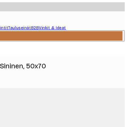
intit
Tauluseinät
B2B
Vinkit & Ideat
Sininen, 50x70