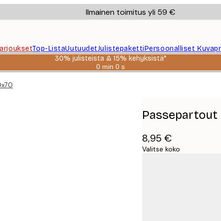
Ilmainen toimitus yli 59 €
Tarjoukset
Top-Lista
Uutuudet
Julistepaketti
Persoonalliset Kuvapr
30% julisteista & 15% kehyksistä*
0 min
0 s
Voimassa
asti:
0x70
2026-
08-
06
Passepartout 
8,95 €
Valitse koko