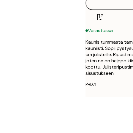
Varastossa
Kaunis tummasta tamme
kauniisti. Sopii pystys
cm julisteille. Ripust
joten ne on helppo kii
koottu. Julisteripusti
sisustukseen.
PHD71