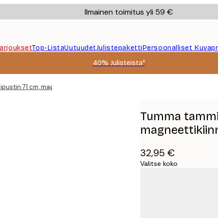
Ilmainen toimitus yli 59 €
Tarjoukset
Top-Lista
Uutuudet
Julistepaketti
Persoonalliset Kuvapr
40% Julisteista*
pustin 71 cm, magneettikiinnitys
Tumma tammi J
magneettikiin
32,95 €
Valitse koko