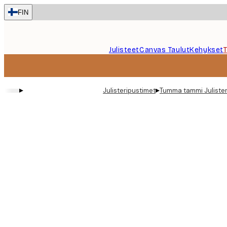
Skip
FIN
to
main
content.
Julisteet
Canvas Taulut
Kehykset
▸
▸
Julisteripustimet
Tumma tammi Julisteri