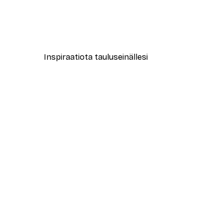
Leopardi Juliste
Alkaen 12,87 €
21,45 €
Inspiraatiota tauluseinällesi