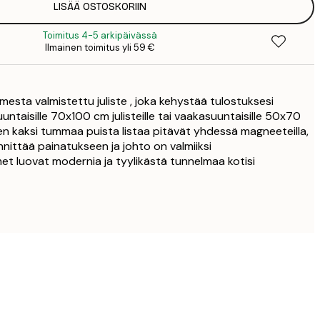
LISÄÄ OSTOSKORIIN
16,
Toimitus 4-5 arkipäivässä
Ilmainen toimitus yli 59 €
21,
21,
sta valmistettu juliste , joka kehystää tulostuksesi
27,
uuntaisille 70x100 cm julisteille tai vaakasuuntaisille 50x70
imen kaksi tummaa puista listaa pitävät yhdessä magneeteilla,
32,
nnittää painatukseen ja johto on valmiiksi
met luovat modernia ja tyylikästä tunnelmaa kotisi