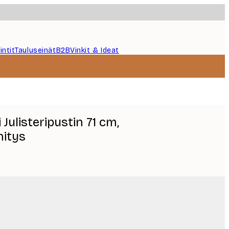
intit
Tauluseinät
B2B
Vinkit & Ideat
ulisteripustin 71 cm,
nitys