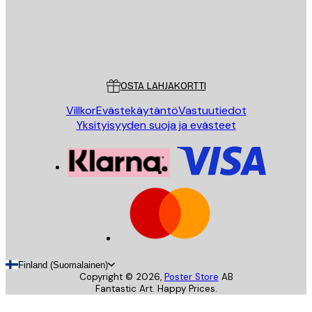
Store
Poster Store
Asiakaspalvelu
OSTA LAHJAKORTTI
Villkor
Evästekäytäntö
Vastuutiedot
Yksityisyyden suoja ja evästeet
Finland (Suomalainen)
Copyright ©
2026
,
Poster Store
AB
Fantastic Art. Happy Prices.