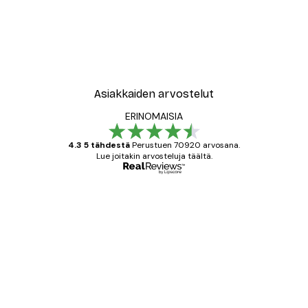
Asiakkaiden arvostelut
ERINOMAISIA
4.3 5 tähdestä
Perustuen 70920 arvosana.
Lue joitakin arvosteluja täältä.
Varmennettu ostaja
asiakkaiden
arvostelut
All good alweys
18 touko
Mika S