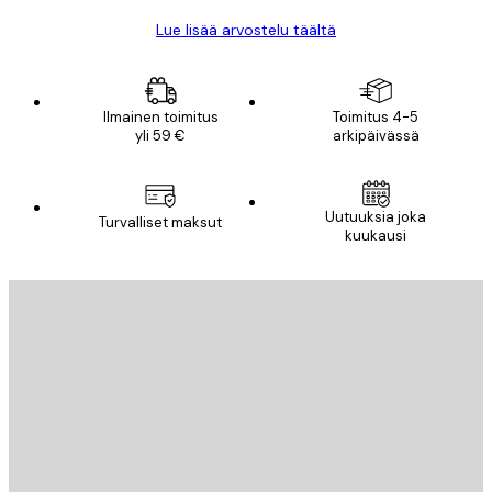
Lue lisää arvostelu täältä
Ilmainen toimitus
Toimitus 4-5
yli 59 €
arkipäivässä
Uutuuksia joka
Turvalliset maksut
kuukausi
Sähköposti
LÄHETÄ