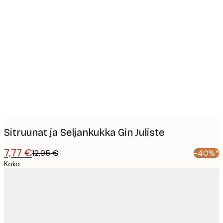
Product
images
Sitruunat ja Seljankukka Gin Juliste
7,77 €
12,95 €
-40%*
Koko