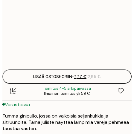
7
21x30 cm
1
12
30x40 cm
2
19
50x70 cm
3
Frame
options
LISÄÄ OSTOSKORIIN
-
7,77 €
12,95 €
Toimitus 4-5 arkipäivässä
Ilmainen toimitus yli 59 €
Varastossa
Tumma ginipullo, jossa on valkoisia seljankukkia ja
sitruunoita. Tämä juliste näyttää lämpimiä värejä pehmeää
taustaa vasten.