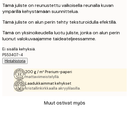
Tämä juliste on reunustettu valkoisella reunalla kuvan
ympärillä kehystämään suunnittelua.
Tämä juliste on alun perin tehty teksturoidulla efektillä.
Tämä on yksinoikeudella luotu juliste, jonka on alun perin
luonut valokuvaajamme taideateljeessamme.
Ei sisällä kehyksiä.
PS53407-4
Hintahistoria
200 g / m² Prerium-paperi
mattaviimeistelyllä.
Laadukkaimmat kehykset
kristallinkirkkaalla akryylilasilla.
Muut ostivat myös