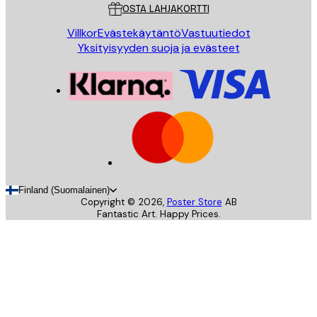
OSTA LAHJAKORTTI
Villkor
Evästekäytäntö
Vastuutiedot
Yksityisyyden suoja ja evästeet
Finland (Suomalainen)
Copyright ©
2026
,
Poster Store
AB
Fantastic Art. Happy Prices.