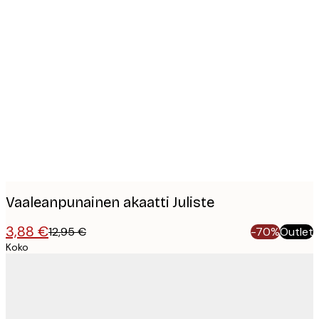
Product
images
Vaaleanpunainen akaatti Juliste
3,88 €
12,95 €
-70%
Outlet
Koko