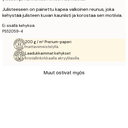
Julisteeseen on painettu kapea valkoinen reunus, joka
kehystää julisteen kuvan kauniisti ja korostaa sen motiivia.
Ei sisällä kehyksiä.
PS52059-4
200 g / m² Prerium-paperi
mattaviimeistelyllä.
Laadukkaimmat kehykset
kristallinkirkkaalla akryylilasilla.
Muut ostivat myös