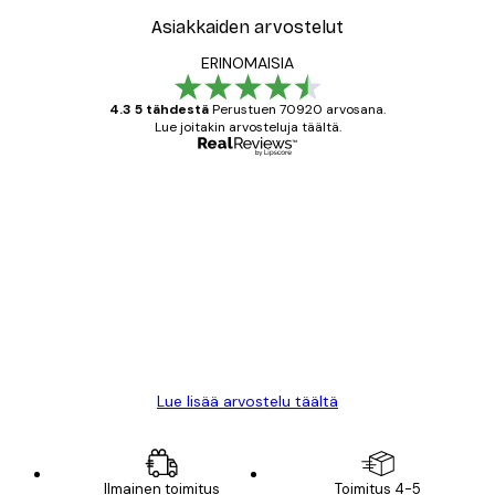
Asiakkaiden arvostelut
ERINOMAISIA
4.3 5 tähdestä
Perustuen 70920 arvosana.
Lue joitakin arvosteluja täältä.
Varmennettu ostaja
asiakkaiden
arvostelut
All good alweys
18 touko
Mika S
Lue lisää arvostelu täältä
Ilmainen toimitus
Toimitus 4-5