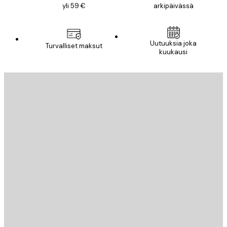
yli 59 €
arkipäivässä
Uutuuksia joka
Turvalliset maksut
kuukausi
Sähköposti
LÄHETÄ
Store
Poster Store
Asiakaspalvelu