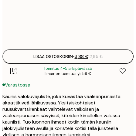
3
21x30 cm
1
Frame
options
LISÄÄ OSTOSKORIIN
-
3,88 €
12,95 €
Toimitus 4-5 arkipäivässä
Ilmainen toimitus yli 59 €
Varastossa
Kaunis valokuvajuliste, joka kuvastaa vaaleanpunaista
akaattikiveä lähikuvassa. Yksityiskohtaiset
ruusukvartsirenkaat vaihtelevat valkoisen ja
vaaleanpunaisen sävyissä, kiteiden kimallellen valossa
kauniisti. Tuo luonnon ihmeet kotiin tämän kauniin
jalokivijulisteen avulla ja koristele kotisi tällä julisteella
ylellisen ja harmonisen ilmeen luomiseksi.