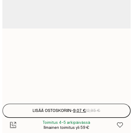
9
21x30 cm
1
15
30x40 cm
2
23
50x70 cm
3
Frame
options
LISÄÄ OSTOSKORIIN
-
9,07 €
12,95 €
Toimitus 4-5 arkipäivässä
Ilmainen toimitus yli 59 €