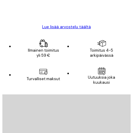
18 touko
Mika S
Lue lisää arvostelu täältä
Ilmainen toimitus
Toimitus 4-5
yli 59 €
arkipäivässä
Uutuuksia joka
Turvalliset maksut
kuukausi
Sähköposti