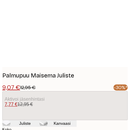
Product
images
Palmupuu Maisema Juliste
9,07 €
12,95 €
-30%*
Aktivoi jäsenhintasi
7,77 €
12,95 €
Juliste
Kanvaasi
Koko