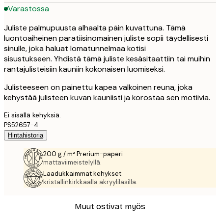
Varastossa
Juliste palmupuusta alhaalta päin kuvattuna. Tämä
luontoaiheinen paratiisinomainen juliste sopii täydellisesti
sinulle, joka haluat lomatunnelmaa kotisi
sisustukseen. Yhdistä tämä juliste kesäsitaattiin tai muihin
rantajulisteisiin kauniin kokonaisen luomiseksi.
Julisteeseen on painettu kapea valkoinen reuna, joka
kehystää julisteen kuvan kauniisti ja korostaa sen motiivia.
Ei sisällä kehyksiä.
PS52657-4
Hintahistoria
200 g / m² Prerium-paperi
mattaviimeistelyllä.
Laadukkaimmat kehykset
kristallinkirkkaalla akryylilasilla.
Muut ostivat myös