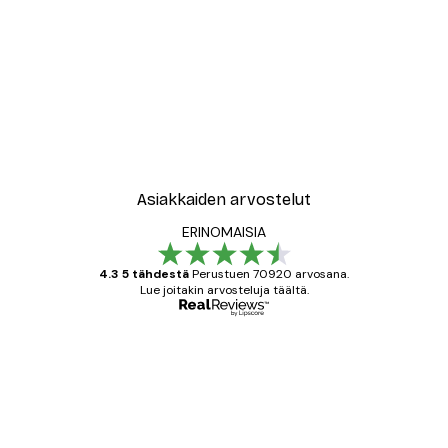
Asiakkaiden arvostelut
ERINOMAISIA
4.3 5 tähdestä
Perustuen 70920 arvosana.
Lue joitakin arvosteluja täältä.
Varmennettu ostaja
asiakkaiden
arvostelut
All good alweys