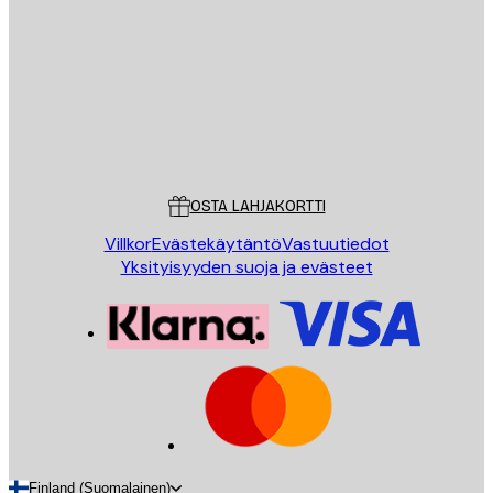
LÄHETÄ
Store
Poster Store
Asiakaspalvelu
OSTA LAHJAKORTTI
Villkor
Evästekäytäntö
Vastuutiedot
Yksityisyyden suoja ja evästeet
Finland (Suomalainen)