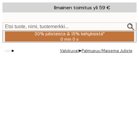
Skip
Ilmainen toimitus yli 59 €
to
main
content.
Etsi tuote, nimi, tuotemerkki...
30% julisteista & 15% kehyksistä*
0 min
0 s
Voimassa
asti:
▸
▸
Valokuvat
Palmupuu Maisema Juliste
2026-
08-
06