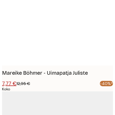
Product
images
Mareike Böhmer - Uimapatja Juliste
7,77 €
12,95 €
-40%*
Koko