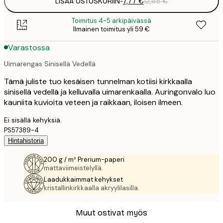
LISÄÄ OSTOSKORIIN
-
7,77 €
12,95 €
Toimitus 4-5 arkipäivässä
Ilmainen toimitus yli 59 €
Varastossa
Uimarengas Sinisellä Vedellä
Tämä juliste tuo kesäisen tunnelman kotiisi kirkkaalla
sinisellä vedellä ja kelluvalla uimarenkaalla. Auringonvalo luo
kauniita kuvioita veteen ja raikkaan, iloisen ilmeen.
Ei sisällä kehyksiä.
PS57389-4
Hintahistoria
200 g / m² Prerium-paperi
mattaviimeistelyllä.
Laadukkaimmat kehykset
kristallinkirkkaalla akryylilasilla.
Muut ostivat myös