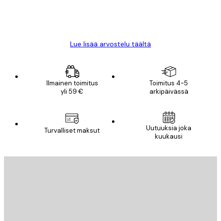
18 touko
Mika S
Lue lisää arvostelu täältä
Ilmainen toimitus
Toimitus 4-5
yli 59 €
arkipäivässä
Uutuuksia joka
Turvalliset maksut
kuukausi
Sähköposti