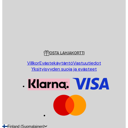
LÄHETÄ
Store
Poster Store
Asiakaspalvelu
OSTA LAHJAKORTTI
Villkor
Evästekäytäntö
Vastuutiedot
Yksityisyyden suoja ja evästeet
Finland (Suomalainen)