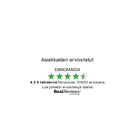
-40%*
New York City Juliste
Alkaen 7,77 €
12,95 €
Asiakkaiden arvostelut
ERINOMAISIA
4.3 5 tähdestä
Perustuen 70920 arvosana.
Lue joitakin arvosteluja täältä.
Varmennettu ostaja
asiakkaiden
arvostelut
All good alweys