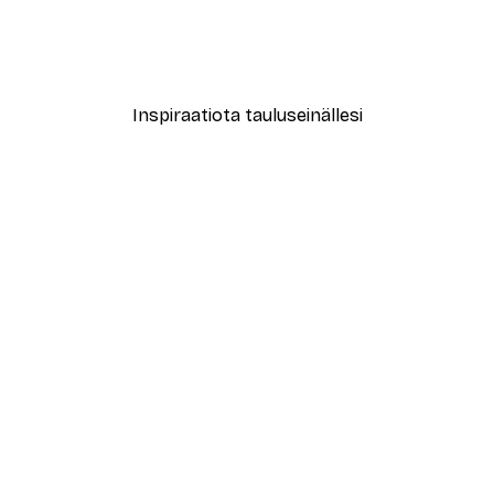
Mind Juliste
Alkaen 7,77 €
12,95 €
Inspiraatiota tauluseinällesi