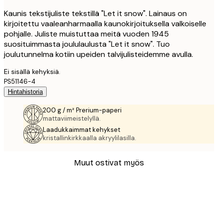
Kaunis tekstijuliste tekstillä "Let it snow". Lainaus on
kirjoitettu vaaleanharmaalla kaunokirjoituksella valkoiselle
pohjalle. Juliste muistuttaa meitä vuoden 1945
suosituimmasta joululaulusta "Let it snow". Tuo
joulutunnelma kotiin upeiden talvijulisteidemme avulla.
Ei sisällä kehyksiä.
PS51146-4
Hintahistoria
200 g / m² Prerium-paperi
mattaviimeistelyllä.
Laadukkaimmat kehykset
kristallinkirkkaalla akryylilasilla.
Muut ostivat myös