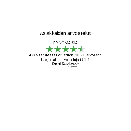
Asiakkaiden arvostelut
ERINOMAISIA
4.3 5 tähdestä
Perustuen 70920 arvosana.
Lue joitakin arvosteluja täältä.
Varmennettu ostaja
asiakkaiden
arvostelut
All good alweys
18 touko
Mika S