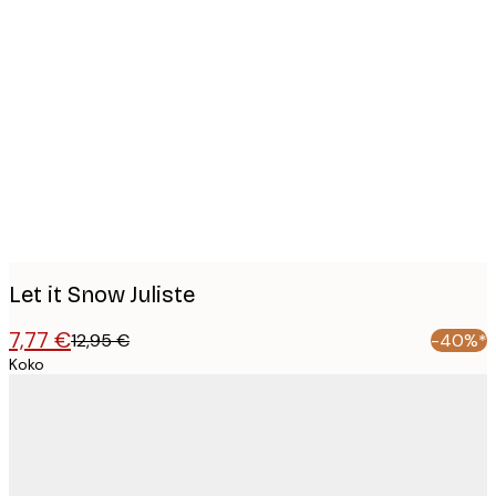
Product
images
Let it Snow Juliste
7,77 €
12,95 €
-40%*
Koko