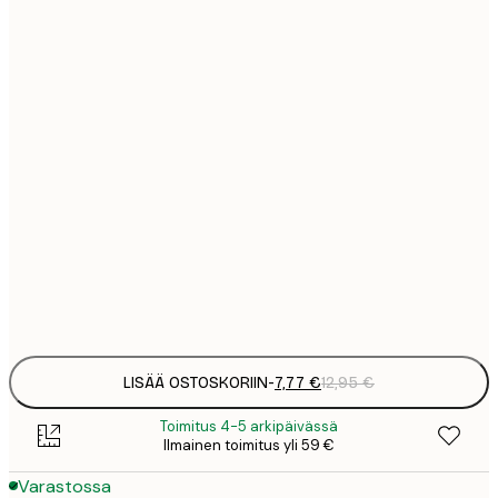
7
21x30 cm
1
12
30x40 cm
2
16
40x50 cm
2
16
50x50 cm
2
19
50x70 cm
3
Frame
options
LISÄÄ OSTOSKORIIN
-
7,77 €
12,95 €
Toimitus 4-5 arkipäivässä
Ilmainen toimitus yli 59 €
Varastossa