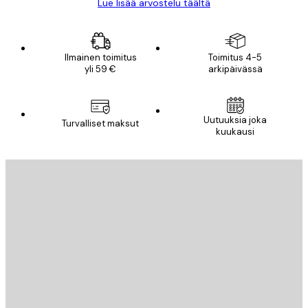
Lue lisää arvostelu täältä
Ilmainen toimitus
Toimitus 4-5
yli 59 €
arkipäivässä
Uutuuksia joka
Turvalliset maksut
kuukausi
Sähköposti
LÄHETÄ