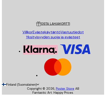
Store
Poster Store
Asiakaspalvelu
OSTA LAHJAKORTTI
Villkor
Evästekäytäntö
Vastuutiedot
Yksityisyyden suoja ja evästeet
Finland (Suomalainen)
Copyright ©
2026
,
Poster Store
AB
Fantastic Art. Happy Prices.