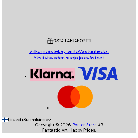
Store
Poster Store
Asiakaspalvelu
OSTA LAHJAKORTTI
Villkor
Evästekäytäntö
Vastuutiedot
Yksityisyyden suoja ja evästeet
Finland (Suomalainen)
Copyright ©
2026
,
Poster Store
AB
Fantastic Art. Happy Prices.