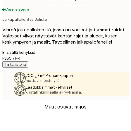
Varastossa
Jalkapallokenttä Juliste
Vihreä jalkapallokenttä, jossa on vaaleat ja tummat raidat.
Valkoiset viivat näyttävät kentän rajat ja alueet, kuten
keskiympyrän ja maalit. Täydellinen jalkapallofaneille!
Ei sisällä kehyksiä.
PS55171-4
Hintahistoria
200 g / m² Prerium-paperi
mattaviimeistelyllä.
Laadukkaimmat kehykset
kristallinkirkkaalla akryylilasilla.
Muut ostivat myös