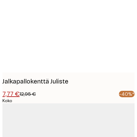
Product
images
Jalkapallokenttä Juliste
7,77 €
12,95 €
-40%*
Koko