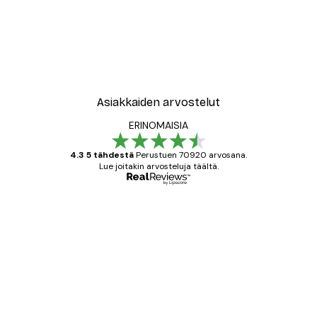
Asiakkaiden arvostelut
ERINOMAISIA
4.3 5 tähdestä
Perustuen 70920 arvosana.
Lue joitakin arvosteluja täältä.
Varmennettu ostaja
asiakkaiden
arvostelut
All good alweys
18 touko
Mika S