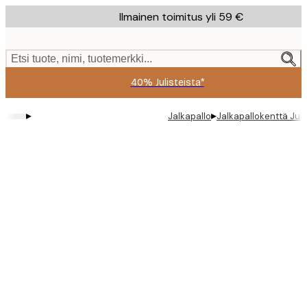
Skip
Ilmainen toimitus yli 59 €
to
main
content.
Etsi tuote, nimi, tuotemerkki...
40% Julisteista*
▸
▸
Jalkapallo
Jalkapallokenttä Juli