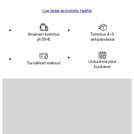
Lue lisää arvostelu täältä
Ilmainen toimitus
Toimitus 4-5
yli 59 €
arkipäivässä
Uutuuksia joka
Turvalliset maksut
kuukausi
Sähköposti
LÄHETÄ