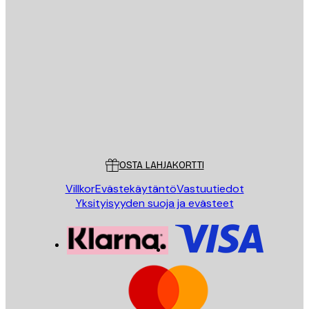
Sähköposti
LÄHETÄ
Store
Poster Store
Asiakaspalvelu
OSTA LAHJAKORTTI
Villkor
Evästekäytäntö
Vastuutiedot
Yksityisyyden suoja ja evästeet