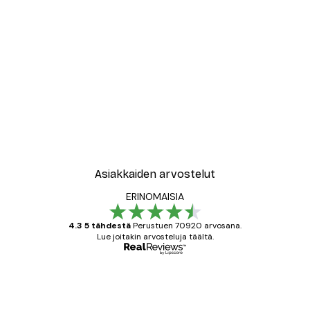
-30%*
New York City Juliste
Alkaen 9,07 €
12,95 €
Asiakkaiden arvostelut
ERINOMAISIA
4.3 5 tähdestä
Perustuen 70920 arvosana.
Lue joitakin arvosteluja täältä.
Varmennettu ostaja
asiakkaiden
arvostelut