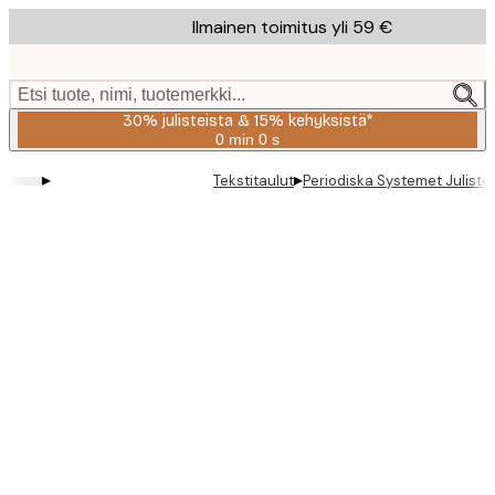
Skip
Ilmainen toimitus yli 59 €
to
main
content.
Etsi tuote, nimi, tuotemerkki...
30% julisteista & 15% kehyksistä*
0 min
0 s
Voimassa
asti:
▸
▸
Tekstitaulut
Periodiska Systemet Juliste
2026-
08-
06
Product
images