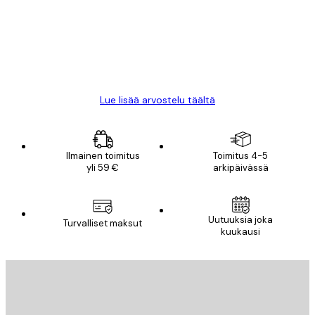
All good alweys
18 touko
Mika S
Lue lisää arvostelu täältä
Ilmainen toimitus
Toimitus 4-5
yli 59 €
arkipäivässä
Uutuuksia joka
Turvalliset maksut
kuukausi