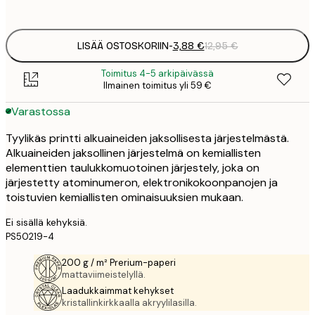
options
LISÄÄ OSTOSKORIIN
-
3,88 €
12,95 €
Toimitus 4-5 arkipäivässä
Ilmainen toimitus yli 59 €
Varastossa
Tyylikäs printti alkuaineiden jaksollisesta järjestelmästä.
Alkuaineiden jaksollinen järjestelmä on kemiallisten
elementtien taulukkomuotoinen järjestely, joka on
järjestetty atominumeron, elektronikokoonpanojen ja
toistuvien kemiallisten ominaisuuksien mukaan.
Ei sisällä kehyksiä.
PS50219-4
200 g / m² Prerium-paperi
mattaviimeistelyllä.
Laadukkaimmat kehykset
kristallinkirkkaalla akryylilasilla.