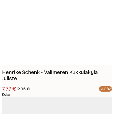
Product
images
Henrike Schenk - Välimeren Kukkulakylä
Juliste
7,77 €
12,95 €
-40%*
Koko