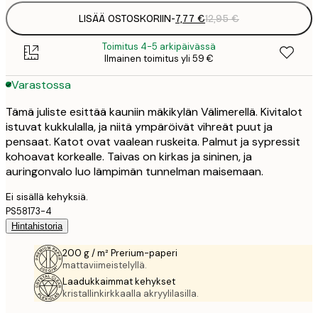
LISÄÄ OSTOSKORIIN
-
7,77 €
12,95 €
Toimitus 4-5 arkipäivässä
Ilmainen toimitus yli 59 €
Varastossa
Tämä juliste esittää kauniin mäkikylän Välimerellä. Kivitalot
istuvat kukkulalla, ja niitä ympäröivät vihreät puut ja
pensaat. Katot ovat vaalean ruskeita. Palmut ja sypressit
kohoavat korkealle. Taivas on kirkas ja sininen, ja
auringonvalo luo lämpimän tunnelman maisemaan.
Ei sisällä kehyksiä.
PS58173-4
Hintahistoria
200 g / m² Prerium-paperi
mattaviimeistelyllä.
Laadukkaimmat kehykset
kristallinkirkkaalla akryylilasilla.