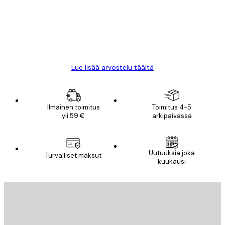
18 touko
Mika S
Lue lisää arvostelu täältä
Ilmainen toimitus
Toimitus 4-5
yli 59 €
arkipäivässä
Uutuuksia joka
Turvalliset maksut
kuukausi