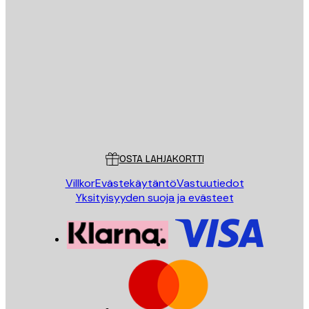
Sähköposti
LÄHETÄ
Store
Poster Store
Asiakaspalvelu
OSTA LAHJAKORTTI
Villkor
Evästekäytäntö
Vastuutiedot
Yksityisyyden suoja ja evästeet