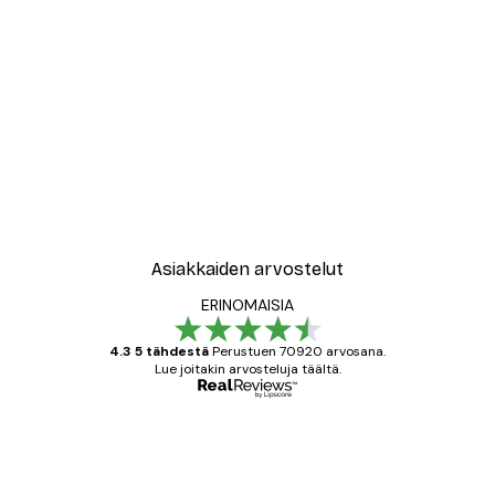
Asiakkaiden arvostelut
ERINOMAISIA
4.3 5 tähdestä
Perustuen 70920 arvosana.
Lue joitakin arvosteluja täältä.
Varmennettu ostaja
asiakkaiden
arvostelut
All good alweys