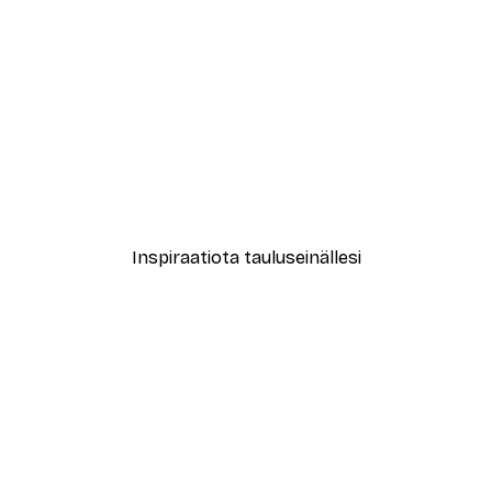
-40%*
ori No1-juliste
Treechild - Kuiskailevat Ku
Alkaen 7,77 €
12,95 €
Inspiraatiota tauluseinällesi