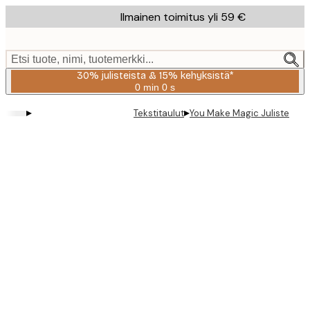
Skip
Ilmainen toimitus yli 59 €
to
main
content.
Etsi tuote, nimi, tuotemerkki...
30% julisteista & 15% kehyksistä*
0 min
0 s
Voimassa
asti:
▸
▸
Tekstitaulut
You Make Magic Juliste
2026-
08-
06