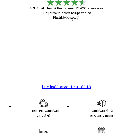
4.3 5 tähdestä
Perustuen 70920 arvosana.
Lue joitakin arvosteluja täältä.
Varmennettu ostaja
asiakkaiden
arvostelut
All good alweys
18 touko
Mika S
Lue lisää arvostelu täältä
Ilmainen toimitus
Toimitus 4-5
yli 59 €
arkipäivässä