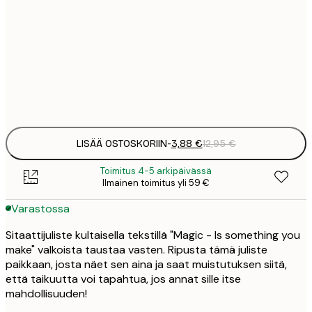
3
21x30 cm
1
5
30x40 cm
2
Frame
options
LISÄÄ OSTOSKORIIN
-
3,88 €
12,95 €
Toimitus 4-5 arkipäivässä
Ilmainen toimitus yli 59 €
Varastossa
Sitaattijuliste kultaisella tekstillä "Magic - Is something you
make" valkoista taustaa vasten. Ripusta tämä juliste
paikkaan, josta näet sen aina ja saat muistutuksen siitä,
että taikuutta voi tapahtua, jos annat sille itse
mahdollisuuden!