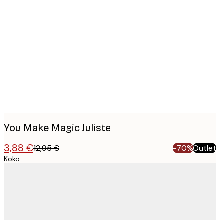
Product
images
You Make Magic Juliste
3,88 €
12,95 €
-70%
Outlet
Koko