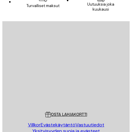
Uutuuksia joka
Turvalliset maksut
kuukausi
Sähköposti
LÄHETÄ
Store
Poster Store
Asiakaspalvelu
OSTA LAHJAKORTTI
Villkor
Evästekäytäntö
Vastuutiedot
Yksityisyyden suoja ja evästeet