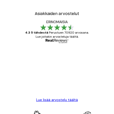
Asiakkaiden arvostelut
ERINOMAISIA
4.3 5 tähdestä
Perustuen 70920 arvosana.
Lue joitakin arvosteluja täältä.
Varmennettu ostaja
asiakkaiden
arvostelut
All good alweys
18 touko
Mika S
Lue lisää arvostelu täältä