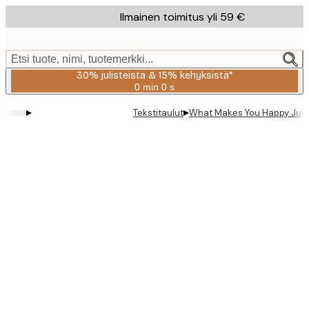
Skip
Ilmainen toimitus yli 59 €
to
main
content.
Etsi tuote, nimi, tuotemerkki...
30% julisteista & 15% kehyksistä*
0 min
0 s
Voimassa
asti:
▸
▸
Tekstitaulut
What Makes You Happy Juli
2026-
08-
06