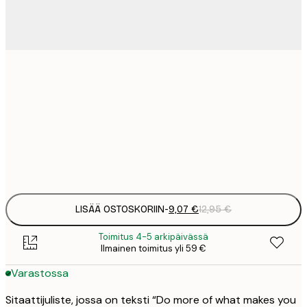
9
21x30 cm
1
15
30x40 cm
2
Frame
options
LISÄÄ OSTOSKORIIN
-
9,07 €
12,95 €
Toimitus 4-5 arkipäivässä
Ilmainen toimitus yli 59 €
Varastossa
Sitaattijuliste, jossa on teksti “Do more of what makes you