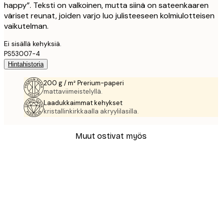
happy”. Teksti on valkoinen, mutta siinä on sateenkaaren
väriset reunat, joiden varjo luo julisteeseen kolmiulotteisen
vaikutelman.
Ei sisällä kehyksiä.
PS53007-4
Hintahistoria
200 g / m² Prerium-paperi
mattaviimeistelyllä.
Laadukkaimmat kehykset
kristallinkirkkaalla akryylilasilla.
Muut ostivat myös