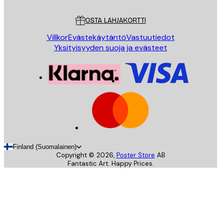
Asiakaspalvelu
OSTA LAHJAKORTTI
Villkor
Evästekäytäntö
Vastuutiedot
Yksityisyyden suoja ja evästeet
Finland (Suomalainen)
Copyright ©
2026
,
Poster Store
AB
Fantastic Art. Happy Prices.