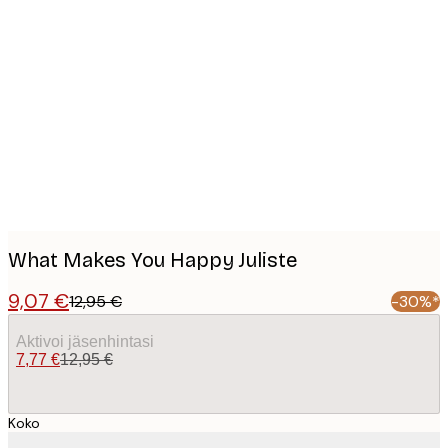
Product
images
What Makes You Happy Juliste
9,07 €
12,95 €
-30%*
Aktivoi jäsenhintasi
7,77 €
12,95 €
Koko