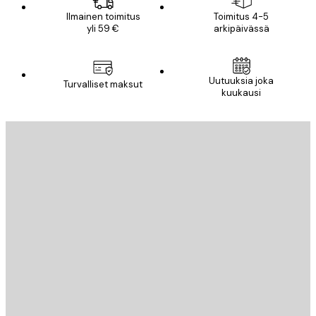
Ilmainen toimitus
Toimitus 4-5
yli 59 €
arkipäivässä
Uutuuksia joka
Turvalliset maksut
kuukausi
Sähköposti
LÄHETÄ
Store
Poster Store