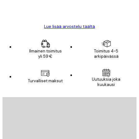
18 touko
Mika S
Lue lisää arvostelu täältä
Ilmainen toimitus
Toimitus 4-5
yli 59 €
arkipäivässä
Uutuuksia joka
Turvalliset maksut
kuukausi
Sähköposti