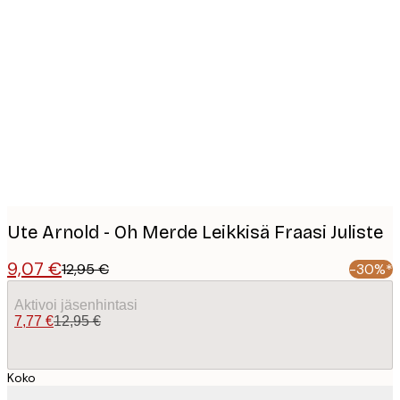
Product
images
Ute Arnold - Oh Merde Leikkisä Fraasi Juliste
9,07 €
12,95 €
-30%*
Aktivoi jäsenhintasi
7,77 €
12,95 €
Koko