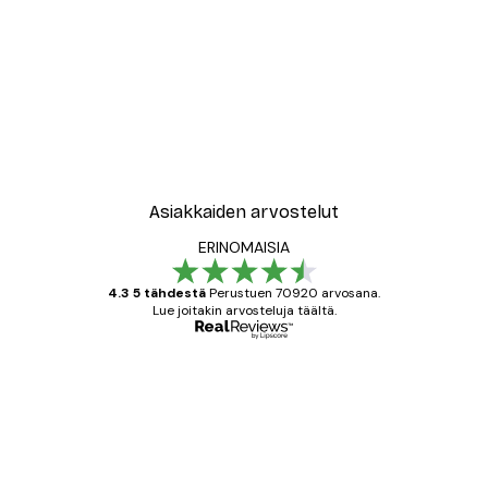
Asiakkaiden arvostelut
ERINOMAISIA
4.3 5 tähdestä
Perustuen 70920 arvosana.
Lue joitakin arvosteluja täältä.
Varmennettu ostaja
asiakkaiden
arvostelut
All good alweys