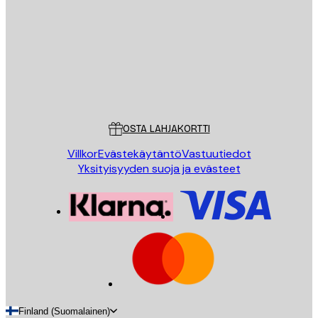
LÄHETÄ
Store
Poster Store
Asiakaspalvelu
OSTA LAHJAKORTTI
Villkor
Evästekäytäntö
Vastuutiedot
Yksityisyyden suoja ja evästeet
Finland (Suomalainen)