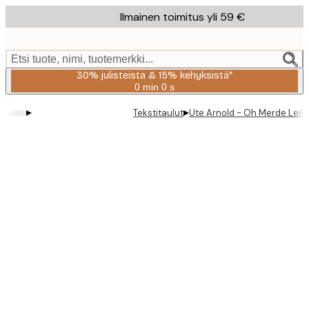
Skip
Ilmainen toimitus yli 59 €
to
main
content.
Etsi tuote, nimi, tuotemerkki...
30% julisteista & 15% kehyksistä*
0 min
0 s
Voimassa
asti:
▸
▸
Tekstitaulut
Ute Arnold - Oh Merde Leikki
2026-
08-
06