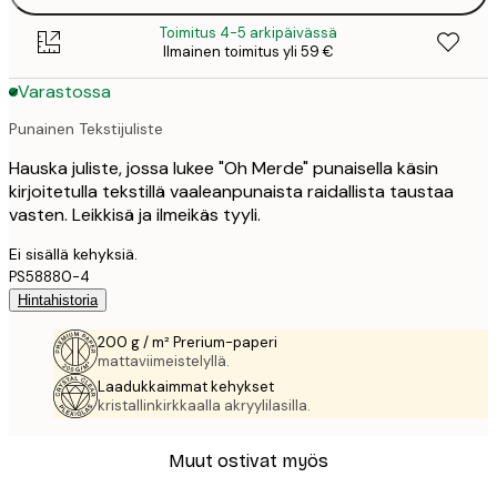
Toimitus 4-5 arkipäivässä
Ilmainen toimitus yli 59 €
Varastossa
Punainen Tekstijuliste
Hauska juliste, jossa lukee "Oh Merde" punaisella käsin
kirjoitetulla tekstillä vaaleanpunaista raidallista taustaa
vasten. Leikkisä ja ilmeikäs tyyli.
Ei sisällä kehyksiä.
PS58880-4
Hintahistoria
200 g / m² Prerium-paperi
mattaviimeistelyllä.
Laadukkaimmat kehykset
kristallinkirkkaalla akryylilasilla.
Muut ostivat myös