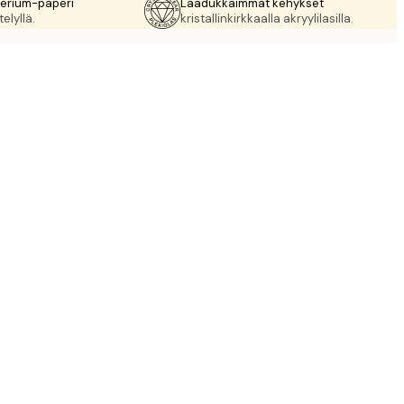
rerium-paperi
Laadukkaimmat kehykset
elyllä.
kristallinkirkkaalla akryylilasilla.