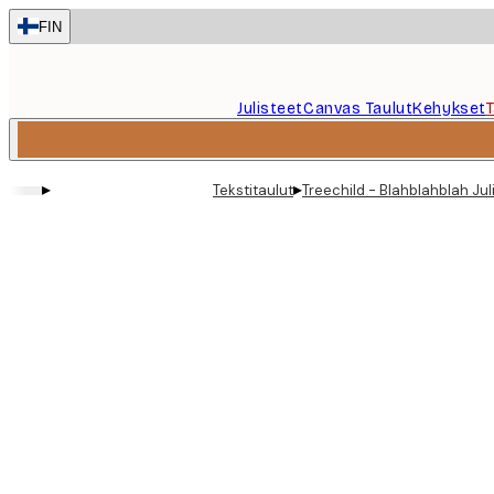
Skip
FIN
to
main
content.
Julisteet
Canvas Taulut
Kehykset
▸
▸
Tekstitaulut
Treechild - Blahblahblah Jul