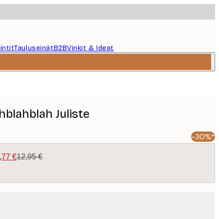
intit
Tauluseinät
B2B
Vinkit & Ideat
ahblahblah Juliste
-30%*
,77 €
12,95 €