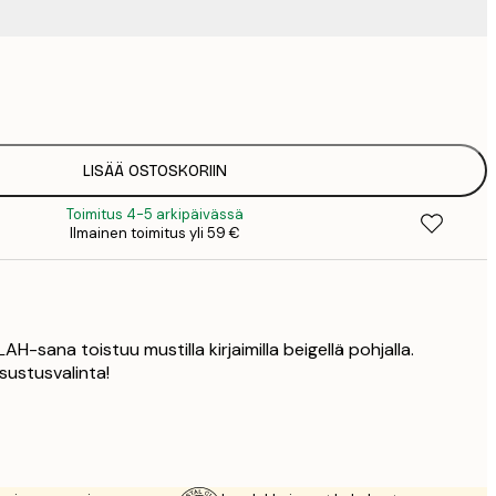
9
1
15
2
19
LISÄÄ OSTOSKORIIN
2
Toimitus 4-5 arkipäivässä
19
Ilmainen toimitus yli 59 €
2
23
3
30
4
LAH-sana toistuu mustilla kirjaimilla beigellä pohjalla.
75
sustusvalinta!