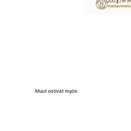
200 g / m² P
mattaviimeist
Muut ostivat myös