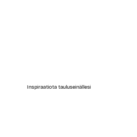
-30%*
Namastay in Bed Juliste
Alkaen 9,07 €
12,95 €
Inspiraatiota tauluseinällesi