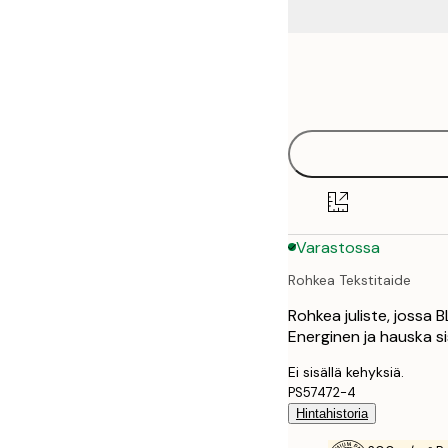
Frame
21x30 cm
options
30x40 cm
40x50 cm
50x50 cm
Varastossa
50x70 cm
Rohkea Tekstitaide
70x100 cm
Rohkea juliste, jossa B
100x150 cm
Energinen ja hauska si
Ei sisällä kehyksiä.
PS57472-4
Hintahistoria