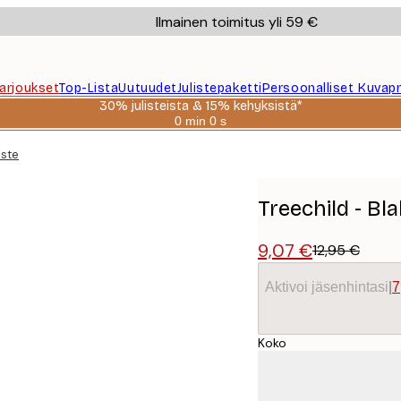
Ilmainen toimitus yli 59 €
Tarjoukset
Top-Lista
Uutuudet
Julistepaketti
Persoonalliset Kuvapr
30% julisteista & 15% kehyksistä*
0 min
0 s
Voimassa
asti:
iste
2026-
08-
06
Treechild - Bl
9,07 €
12,95 €
Aktivoi jäsenhintasi
|
7
Koko