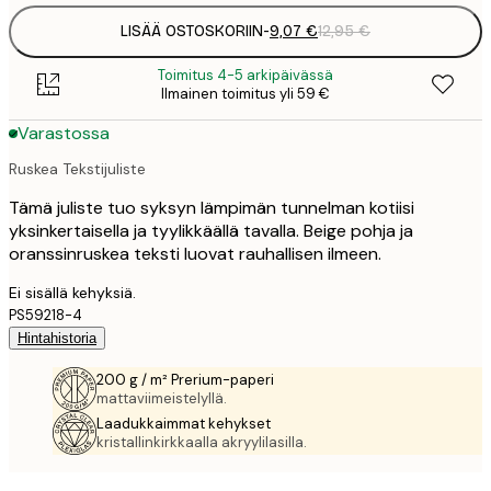
LISÄÄ OSTOSKORIIN
-
9,07 €
12,95 €
Toimitus 4-5 arkipäivässä
Ilmainen toimitus yli 59 €
Varastossa
Ruskea Tekstijuliste
Tämä juliste tuo syksyn lämpimän tunnelman kotiisi
yksinkertaisella ja tyylikkäällä tavalla. Beige pohja ja
oranssinruskea teksti luovat rauhallisen ilmeen.
Ei sisällä kehyksiä.
PS59218-4
Hintahistoria
200 g / m² Prerium-paperi
mattaviimeistelyllä.
Laadukkaimmat kehykset
kristallinkirkkaalla akryylilasilla.