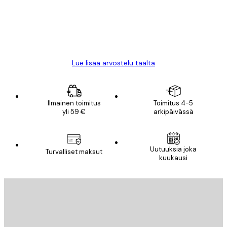
18 touko
Mika S
Lue lisää arvostelu täältä
Ilmainen toimitus
Toimitus 4-5
yli 59 €
arkipäivässä
Uutuuksia joka
Turvalliset maksut
kuukausi