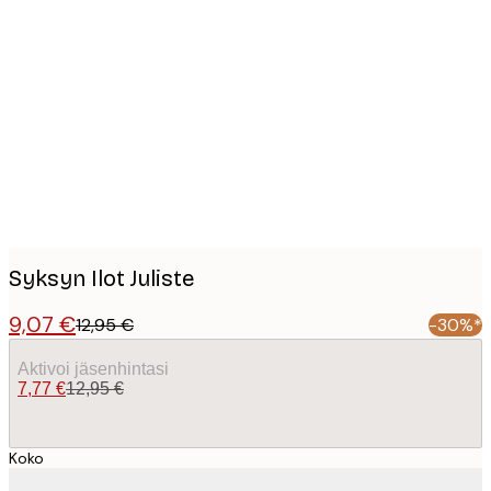
Product
images
Syksyn Ilot Juliste
9,07 €
12,95 €
-30%*
Aktivoi jäsenhintasi
7,77 €
12,95 €
Koko