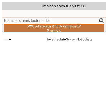
Skip
Ilmainen toimitus yli 59 €
to
main
content.
Etsi tuote, nimi, tuotemerkki...
30% julisteista & 15% kehyksistä*
0 min
0 s
Voimassa
asti:
▸
▸
Tekstitaulut
Syksyn Ilot Juliste
2026-
08-
06