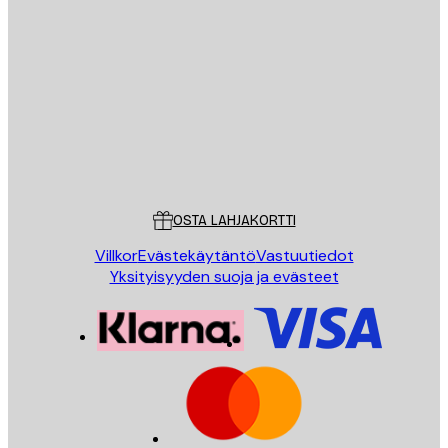
Sähköposti
LÄHETÄ
Store
Poster Store
Asiakaspalvelu
OSTA LAHJAKORTTI
Villkor
Evästekäytäntö
Vastuutiedot
Yksityisyyden suoja ja evästeet