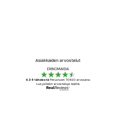
Asiakkaiden arvostelut
ERINOMAISIA
4.3 5 tähdestä
Perustuen 70920 arvosana.
Lue joitakin arvosteluja täältä.
Varmennettu ostaja
asiakkaiden
arvostelut
All good alweys