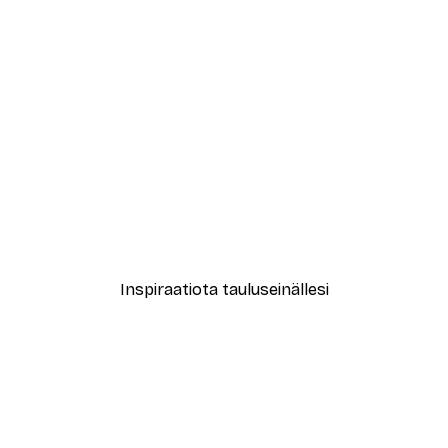
-30%*
ukkakimppu Juliste
Treechild - Blahblahblah Ju
Alkaen 9,07 €
12,95 €
Inspiraatiota tauluseinällesi