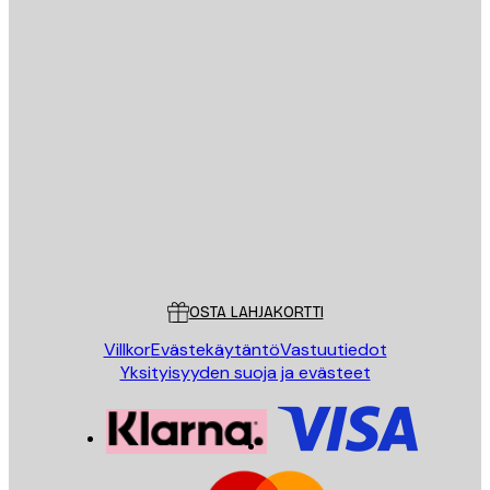
Sähköposti
LÄHETÄ
Store
Poster Store
Asiakaspalvelu
OSTA LAHJAKORTTI
Villkor
Evästekäytäntö
Vastuutiedot
Yksityisyyden suoja ja evästeet