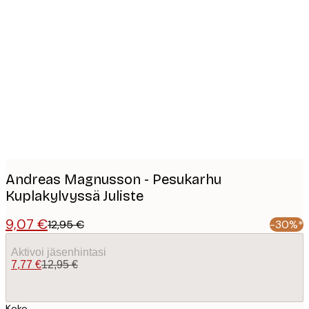
Product
images
Andreas Magnusson - Pesukarhu
Kuplakylvyssä Juliste
9,07 €
12,95 €
-30%*
Aktivoi jäsenhintasi
7,77 €
12,95 €
Koko