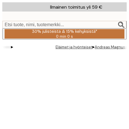
Skip
Ilmainen toimitus yli 59 €
to
main
content.
Etsi tuote, nimi, tuotemerkki...
30% julisteista & 15% kehyksistä*
0 min
0 s
Voimassa
asti:
▸
▸
Eläimet ja hyönteiset
Andreas Magnusson
2026-
08-
06