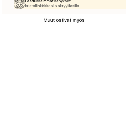
Laadukkaimmat kehykset
kristallinkirkkaalla akryylilasilla.
Muut ostivat myös