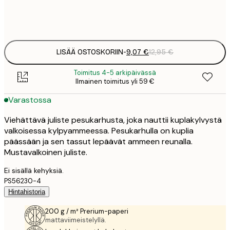
Frame
options
LISÄÄ OSTOSKORIIN
-
9,07 €
12,95 €
Toimitus 4-5 arkipäivässä
Ilmainen toimitus yli 59 €
Varastossa
Viehättävä juliste pesukarhusta, joka nauttii kuplakylvystä
valkoisessa kylpyammeessa. Pesukarhulla on kuplia
päässään ja sen tassut lepäävät ammeen reunalla.
Mustavalkoinen juliste.
Ei sisällä kehyksiä.
PS56230-4
Hintahistoria
200 g / m² Prerium-paperi
mattaviimeistelyllä.