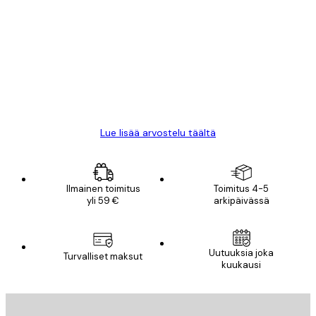
asiakkaiden
arvostelut
All good alweys
18 touko
Mika S
Lue lisää arvostelu täältä
Ilmainen toimitus
Toimitus 4-5
yli 59 €
arkipäivässä
Uutuuksia joka
Turvalliset maksut
kuukausi