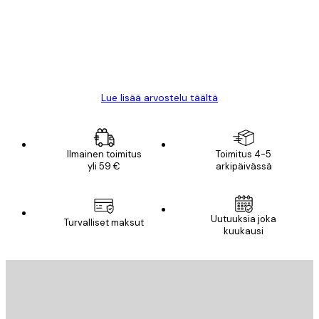
18 touko
Mika S
Lue lisää arvostelu täältä
Ilmainen toimitus
Toimitus 4-5
yli 59 €
arkipäivässä
Uutuuksia joka
Turvalliset maksut
kuukausi