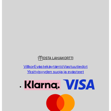
Sähköposti
LÄHETÄ
Store
Poster Store
Asiakaspalvelu
OSTA LAHJAKORTTI
Villkor
Evästekäytäntö
Vastuutiedot
Yksityisyyden suoja ja evästeet