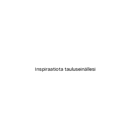
-40%*
 Juliste
Rantapolku ja Auringonlas
Alkaen 7,77 €
12,95 €
Inspiraatiota tauluseinällesi