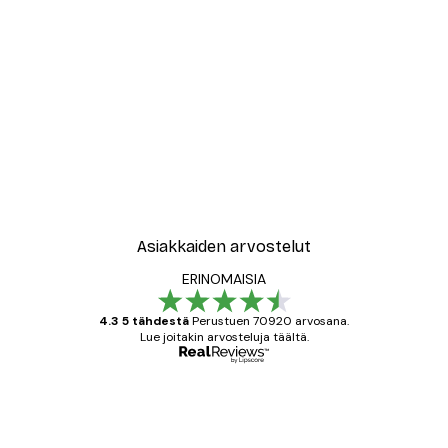
Asiakkaiden arvostelut
ERINOMAISIA
4.3 5 tähdestä
Perustuen 70920 arvosana.
Lue joitakin arvosteluja täältä.
Varmennettu ostaja
asiakkaiden
arvostelut
All good alweys