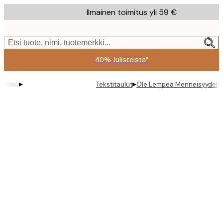
Skip
Ilmainen toimitus yli 59 €
to
main
content.
Etsi tuote, nimi, tuotemerkki...
40% Julisteista*
▸
▸
Tekstitaulut
Ole Lempeä Menneisyydelle 