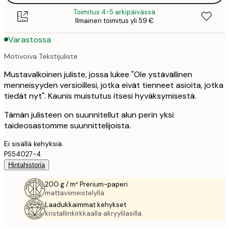
Toimitus 4-5 arkipäivässä
Ilmainen toimitus yli 59 €
Varastossa
Motivoiva Tekstijuliste
Mustavalkoinen juliste, jossa lukee "Ole ystävällinen
menneisyyden versioillesi, jotka eivät tienneet asioita, jotka
tiedät nyt". Kaunis muistutus itsesi hyväksymisestä.
Tämän julisteen on suunnitellut alun perin yksi
taideosastomme suunnittelijoista.
Ei sisällä kehyksiä.
PS54027-4
Hintahistoria
200 g / m² Prerium-paperi
mattaviimeistelyllä.
Laadukkaimmat kehykset
kristallinkirkkaalla akryylilasilla.