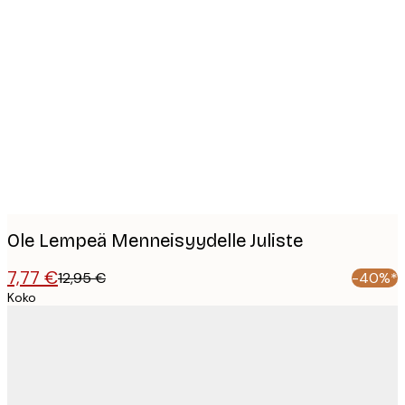
Product
images
Ole Lempeä Menneisyydelle Juliste
7,77 €
12,95 €
-40%*
Koko