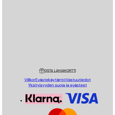
Sähköposti
LÄHETÄ
Store
Poster Store
Asiakaspalvelu
OSTA LAHJAKORTTI
Villkor
Evästekäytäntö
Vastuutiedot
Yksityisyyden suoja ja evästeet