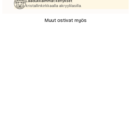
Laadukkaimmat kehykset
kristallinkirkkaalla akryylilasilla.
Muut ostivat myös