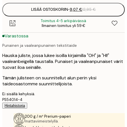
LISÄÄ OSTOSKORIIN
-
9,07 €
12,95 €
Toimitus 4-5 arkipäivässä
Ilmainen toimitus yli 59 €
Varastossa
Punainen ja vaaleanpunainen tekstitaide
Hauska juliste, jossa lukee isoilla kirjaimilla "OH" ja "HI!"
vaaleanbeigellä taustalla. Punaiset ja vaaleanpunaiset värit
tuovat iloa seinälle.
Tämän julisteen on suunnitellut alun perin yksi
taideosastomme suunnittelijoista.
Ei sisällä kehyksiä.
PS54014-4
Hintahistoria
200 g / m² Prerium-paperi
mattaviimeistelyllä.