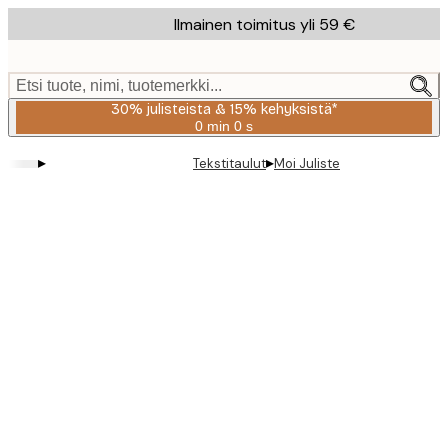
Skip
Ilmainen toimitus yli 59 €
to
main
content.
Etsi tuote, nimi, tuotemerkki...
30% julisteista & 15% kehyksistä*
0 min
0 s
Voimassa
asti:
▸
▸
Tekstitaulut
Moi Juliste
2026-
08-
06