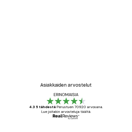
-30%*
Athene Fritsch - Kofeiinivi
Alkaen 9,07 €
12,95 €
Asiakkaiden arvostelut
ERINOMAISIA
4.3 5 tähdestä
Perustuen 70920 arvosana.
Lue joitakin arvosteluja täältä.
Varmennettu ostaja
asiakkaiden