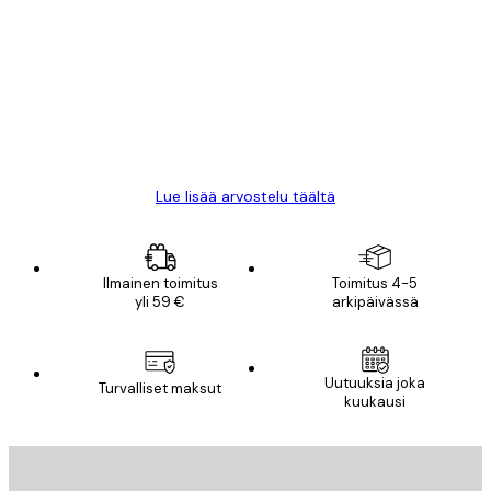
arvostelut
All good alweys
18 touko
Mika S
Lue lisää arvostelu täältä
Ilmainen toimitus
Toimitus 4-5
yli 59 €
arkipäivässä
Uutuuksia joka
Turvalliset maksut
kuukausi