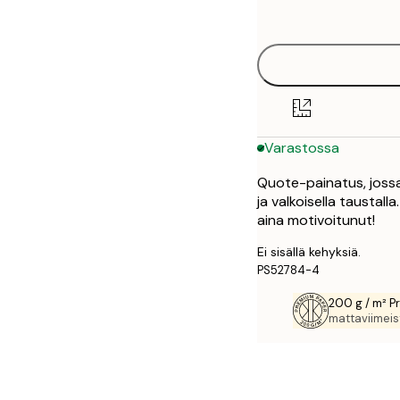
options
30x40 cm
Varastossa
Quote-painatus, jossa 
ja valkoisella taustall
aina motivoitunut!
Ei sisällä kehyksiä.
PS52784-4
200 g / m² P
mattaviimeist