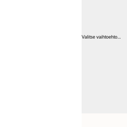
Valitse vaihtoehto...
Frame
21x30 cm