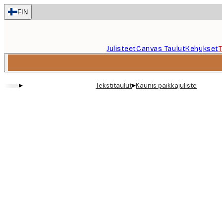
Skip
FIN
to
main
content.
Julisteet
Canvas Taulut
Kehykset
▸
▸
Tekstitaulut
Kaunis paikkajuliste