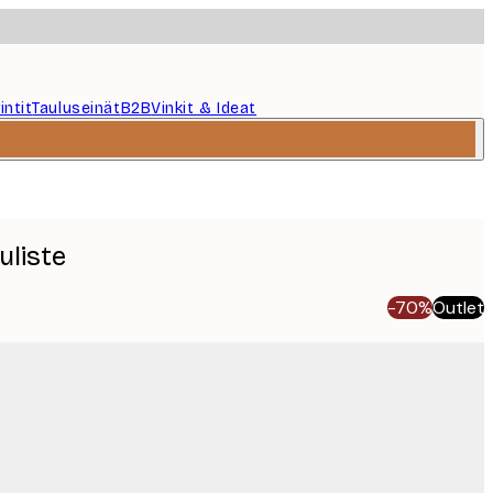
intit
Tauluseinät
B2B
Vinkit & Ideat
uliste
-70%
Outlet