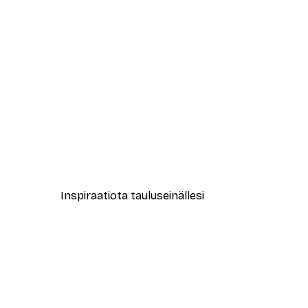
-30%*
New York City Juliste
Alkaen 9,07 €
12,95 €
Inspiraatiota tauluseinällesi