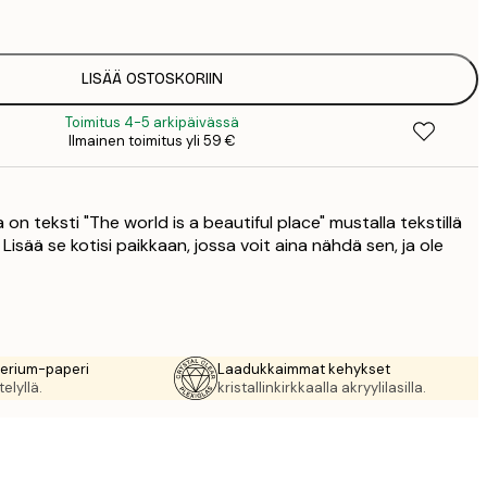
5
2
LISÄÄ OSTOSKORIIN
Toimitus 4-5 arkipäivässä
Ilmainen toimitus yli 59 €
on teksti "The world is a beautiful place" mustalla tekstillä
a. Lisää se kotisi paikkaan, jossa voit aina nähdä sen, ja ole
rerium-paperi
Laadukkaimmat kehykset
elyllä.
kristallinkirkkaalla akryylilasilla.