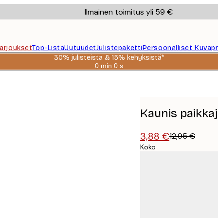
Ilmainen toimitus yli 59 €
Tarjoukset
Top-Lista
Uutuudet
Julistepaketti
Persoonalliset Kuvapr
30% julisteista & 15% kehyksistä*
0 min
0 s
Voimassa
asti:
2026-
08-
06
Kaunis paikkaj
3,88 €
12,95 €
Koko