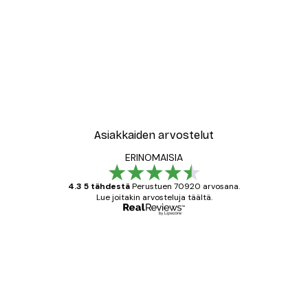
Asiakkaiden arvostelut
ERINOMAISIA
4.3 5 tähdestä
Perustuen 70920 arvosana.
Lue joitakin arvosteluja täältä.
Varmennettu ostaja
asiakkaiden
arvostelut
All good alweys