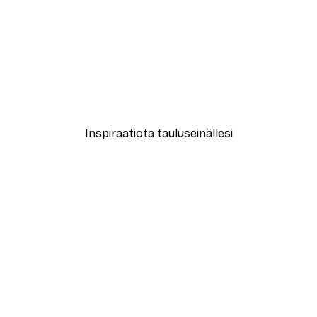
ori No1-juliste
Abstract Green Marble No
Alkaen 9,07 €
12,95 €
Inspiraatiota tauluseinällesi