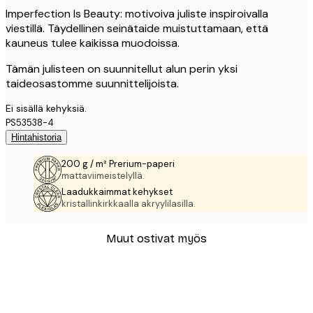
Imperfection Is Beauty: motivoiva juliste inspiroivalla
viestillä. Täydellinen seinätaide muistuttamaan, että
kauneus tulee kaikissa muodoissa.
Tämän julisteen on suunnitellut alun perin yksi
taideosastomme suunnittelijoista.
Ei sisällä kehyksiä.
PS53538-4
Hintahistoria
200 g / m² Prerium-paperi
mattaviimeistelyllä.
Laadukkaimmat kehykset
kristallinkirkkaalla akryylilasilla.
Muut ostivat myös