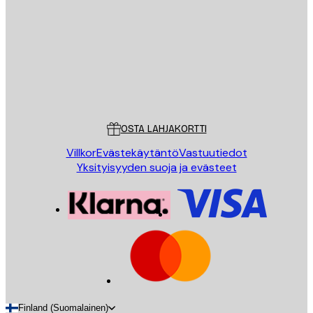
LÄHETÄ
Store
Poster Store
Asiakaspalvelu
OSTA LAHJAKORTTI
Villkor
Evästekäytäntö
Vastuutiedot
Yksityisyyden suoja ja evästeet
Finland (Suomalainen)