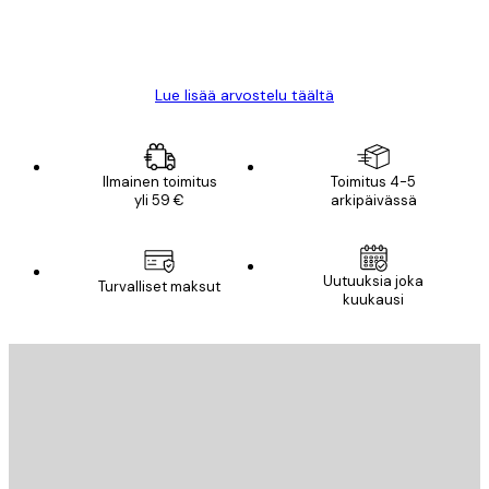
18 touko
Mika S
Lue lisää arvostelu täältä
Ilmainen toimitus
Toimitus 4-5
yli 59 €
arkipäivässä
Uutuuksia joka
Turvalliset maksut
kuukausi
Sähköposti