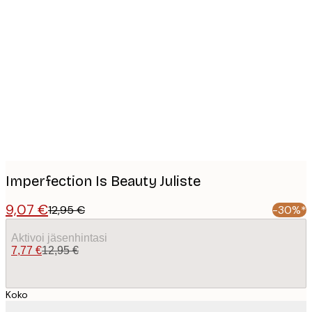
Product
images
Imperfection Is Beauty Juliste
9,07 €
12,95 €
-30%*
Aktivoi jäsenhintasi
7,77 €
12,95 €
Koko