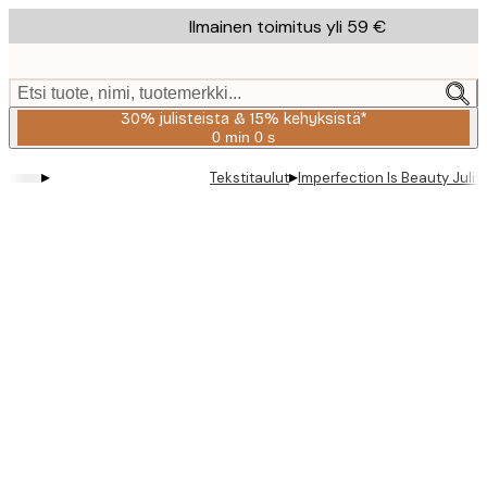
Skip
Ilmainen toimitus yli 59 €
to
main
content.
Etsi tuote, nimi, tuotemerkki...
30% julisteista & 15% kehyksistä*
0 min
0 s
Voimassa
asti:
▸
▸
Tekstitaulut
Imperfection Is Beauty Julis
2026-
08-
06