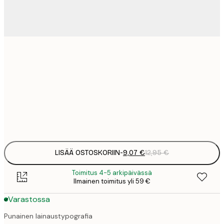
9
21x30 cm
1
15
30x40 cm
2
Frame
options
LISÄÄ OSTOSKORIIN
-
9,07 €
12,95 €
Toimitus 4-5 arkipäivässä
Ilmainen toimitus yli 59 €
Varastossa
Punainen lainaustypografia