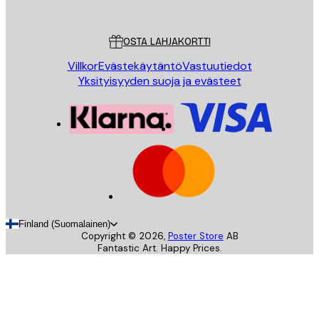
Poster Store
Asiakaspalvelu
OSTA LAHJAKORTTI
Villkor
Evästekäytäntö
Vastuutiedot
Yksityisyyden suoja ja evästeet
Finland (Suomalainen)
Copyright ©
2026
,
Poster Store
AB
Fantastic Art. Happy Prices.