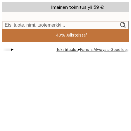
Skip
Ilmainen toimitus yli 59 €
to
main
content.
Etsi tuote, nimi, tuotemerkki...
40% Julisteista*
▸
▸
Tekstitaulut
Paris Is Always a Good Idea 