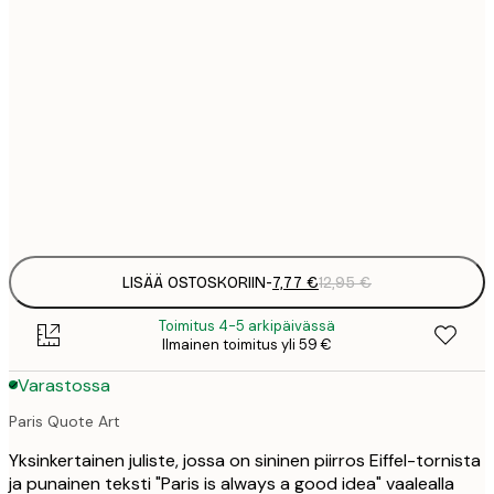
7
21x30 cm
1
12
30x40 cm
2
19
50x70 cm
3
Frame
options
LISÄÄ OSTOSKORIIN
-
7,77 €
12,95 €
Toimitus 4-5 arkipäivässä
Ilmainen toimitus yli 59 €
Varastossa
Paris Quote Art
Yksinkertainen juliste, jossa on sininen piirros Eiffel-tornista
ja punainen teksti "Paris is always a good idea" vaalealla