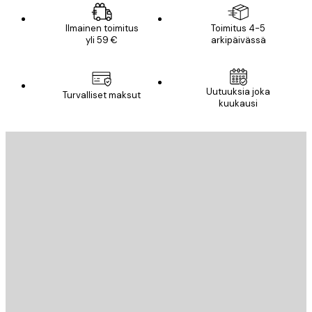
Ilmainen toimitus
Toimitus 4-5
yli 59 €
arkipäivässä
Uutuuksia joka
Turvalliset maksut
kuukausi
Sähköposti
LÄHETÄ
Store