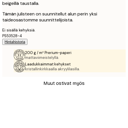
beigeillä taustalla.
Tämän julisteen on suunnitellut alun perin yksi
taideosastomme suunnittelijoista.
Ei sisällä kehyksiä.
PS53528-4
Hintahistoria
200 g / m² Prerium-paperi
mattaviimeistelyllä.
Laadukkaimmat kehykset
kristallinkirkkaalla akryylilasilla.
Muut ostivat myös