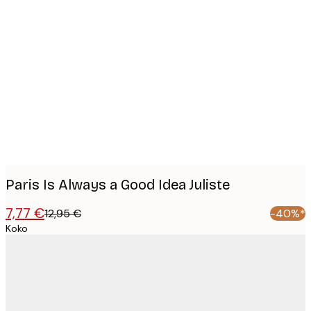
Product
images
Paris Is Always a Good Idea Juliste
7,77 €
12,95 €
-40%*
Koko