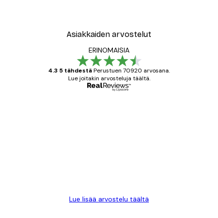
Asiakkaiden arvostelut
ERINOMAISIA
4.3 5 tähdestä
Perustuen 70920 arvosana.
Lue joitakin arvosteluja täältä.
Varmennettu ostaja
asiakkaiden
arvostelut
All good alweys
18 touko
Mika S
Lue lisää arvostelu täältä