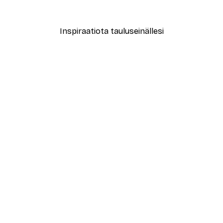
Alkaen 3,87 €
6,45 €
Inspiraatiota tauluseinällesi