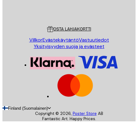
Store
Poster Store
Asiakaspalvelu
OSTA LAHJAKORTTI
Villkor
Evästekäytäntö
Vastuutiedot
Yksityisyyden suoja ja evästeet
Finland (Suomalainen)
Copyright ©
2026
,
Poster Store
AB
Fantastic Art. Happy Prices.