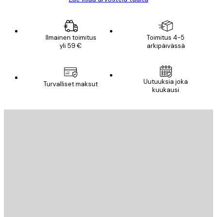
Ilmainen toimitus
Toimitus 4-5
yli 59 €
arkipäivässä
Uutuuksia joka
Turvalliset maksut
kuukausi
Sähköposti
LÄHETÄ