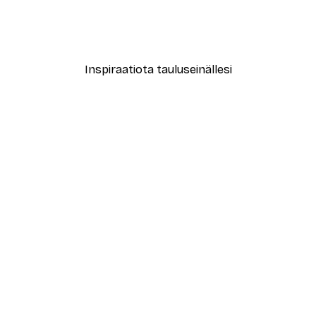
Abstrakti beige marmori N
Alkaen 15,02 €
21,45 €
Inspiraatiota tauluseinällesi