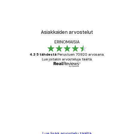
Asiakkaiden arvostelut
ERINOMAISIA
4.3 5 tähdestä
Perustuen 70920 arvosana.
Lue joitakin arvosteluja täältä.
Varmennettu ostaja
asiakkaiden
arvostelut
All good alweys
18 touko
Mika S
Lue lisää arvostelu täältä