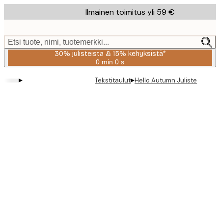
Skip
Ilmainen toimitus yli 59 €
to
main
content.
Etsi tuote, nimi, tuotemerkki...
30% julisteista & 15% kehyksistä*
0 min
0 s
Voimassa
asti:
▸
▸
Tekstitaulut
Hello Autumn Juliste
2026-
08-
06
Product