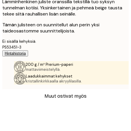
Lämminhenkinen juliste oranssilla tekstillä tuo syksyn
tunnelman kotiisi. Yksinkertainen ja pehmeä beige tausta
tekee siitä rauhallisen lisän seinälle.
Tämän julisteen on suunnitellut alun perin yksi
taideosastomme suunnittelijoista.
Ei sisällä kehyksiä.
PS53451-3
Hintahistoria
200 g / m² Prerium-paperi
mattaviimeistelyllä.
Laadukkaimmat kehykset
kristallinkirkkaalla akryylilasilla.
Muut ostivat myös