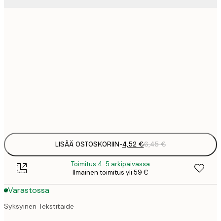
4
13x18 cm
9
21x30 cm
1
15
30x40 cm
2
Frame
options
LISÄÄ OSTOSKORIIN
-
4,52 €
6,45 €
Toimitus 4-5 arkipäivässä
Ilmainen toimitus yli 59 €
Varastossa
Syksyinen Tekstitaide