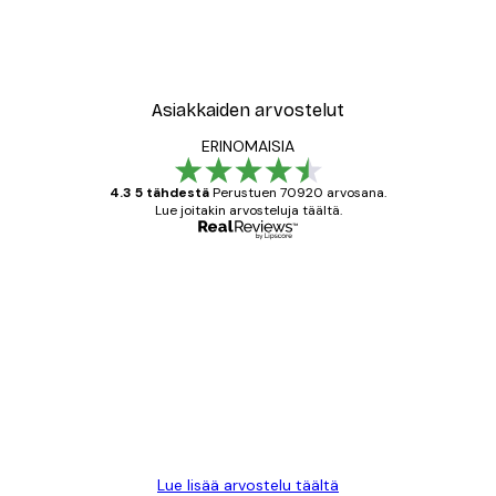
Asiakkaiden arvostelut
ERINOMAISIA
4.3 5 tähdestä
Perustuen 70920 arvosana.
Lue joitakin arvosteluja täältä.
Varmennettu ostaja
asiakkaiden
arvostelut
All good alweys
18 touko
Mika S
Lue lisää arvostelu täältä