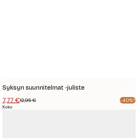
Product
images
Syksyn suunnitelmat -juliste
7,77 €
12,95 €
-40%*
Koko