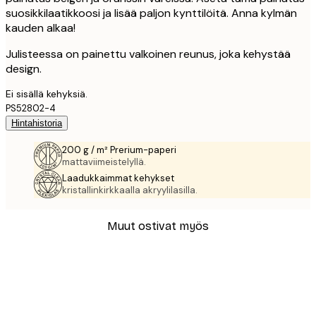
suosikkilaatikkoosi ja lisää paljon kynttilöitä. Anna kylmän
kauden alkaa!
Julisteessa on painettu valkoinen reunus, joka kehystää
design.
Ei sisällä kehyksiä.
PS52802-4
Hintahistoria
200 g / m² Prerium-paperi
mattaviimeistelyllä.
Laadukkaimmat kehykset
kristallinkirkkaalla akryylilasilla.
Muut ostivat myös