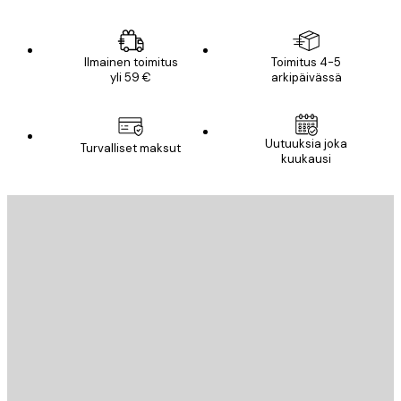
Ilmainen toimitus
Toimitus 4-5
yli 59 €
arkipäivässä
Uutuuksia joka
Turvalliset maksut
kuukausi
Sähköposti
LÄHETÄ