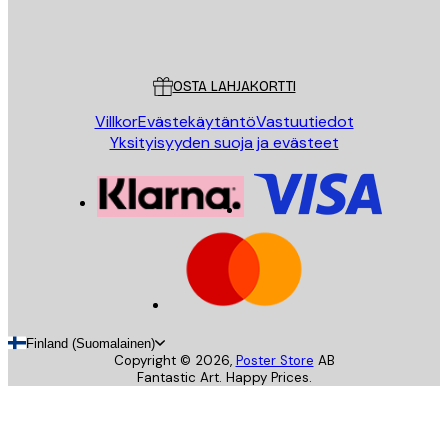
Store
Poster Store
Asiakaspalvelu
OSTA LAHJAKORTTI
Villkor
Evästekäytäntö
Vastuutiedot
Yksityisyyden suoja ja evästeet
Finland (Suomalainen)
Copyright ©
2026
,
Poster Store
AB
Fantastic Art. Happy Prices.