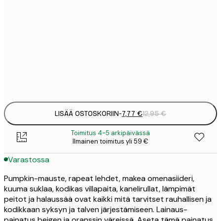
7
21x30 cm
1
12
30x40 cm
2
Frame
options
LISÄÄ OSTOSKORIIN
-
7,77 €
12,95 €
Toimitus 4-5 arkipäivässä
Ilmainen toimitus yli 59 €
Varastossa
Pumpkin-mauste, rapeat lehdet, makea omenasiideri,
kuuma suklaa, kodikas villapaita, kanelirullat, lämpimät
peitot ja halaussää ovat kaikki mitä tarvitset rauhallisen ja
kodikkaan syksyn ja talven järjestämiseen. Lainaus-
painatus beigen ja oranssin väreissä. Aseta tämä painatus