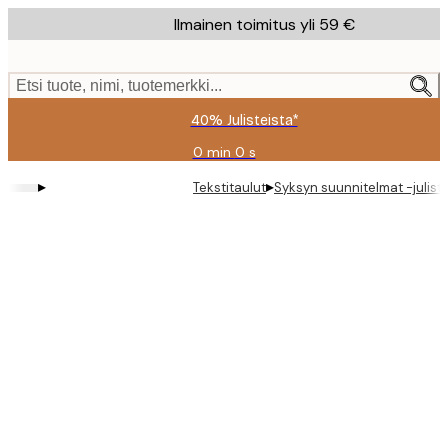
Skip
Ilmainen toimitus yli 59 €
to
main
content.
Etsi tuote, nimi, tuotemerkki...
40% Julisteista*
0 min
0 s
Voimassa
asti:
▸
▸
Tekstitaulut
Syksyn suunnitelmat -julist
2026-
08-
09