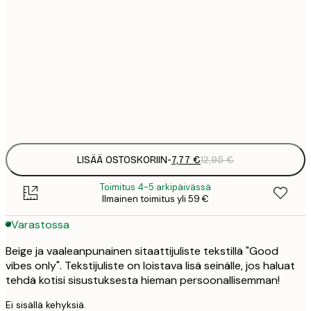
7
21x30 cm
1
12
30x40 cm
2
Frame
options
LISÄÄ OSTOSKORIIN
-
7,77 €
12,95 €
Toimitus 4-5 arkipäivässä
Ilmainen toimitus yli 59 €
Varastossa
Beige ja vaaleanpunainen sitaattijuliste tekstillä "Good
vibes only". Tekstijuliste on loistava lisä seinälle, jos haluat
tehdä kotisi sisustuksesta hieman persoonallisemman!
Ei sisällä kehyksiä.