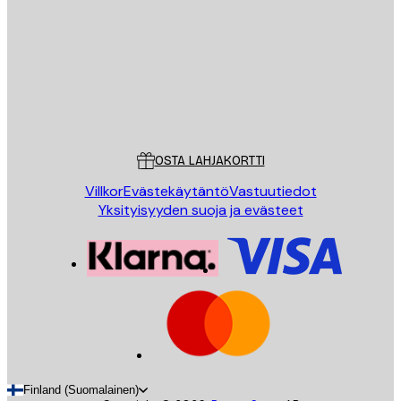
LÄHETÄ
Store
Poster Store
Asiakaspalvelu
OSTA LAHJAKORTTI
Villkor
Evästekäytäntö
Vastuutiedot
Yksityisyyden suoja ja evästeet
Finland (Suomalainen)