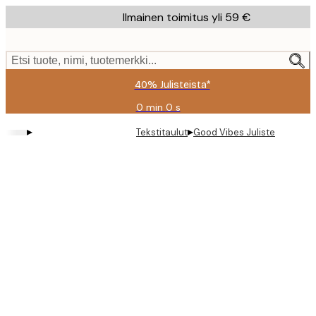
Skip
Ilmainen toimitus yli 59 €
to
main
content.
Etsi tuote, nimi, tuotemerkki...
40% Julisteista*
0 min
0 s
Voimassa
asti:
▸
▸
Tekstitaulut
Good Vibes Juliste
2026-
08-
09