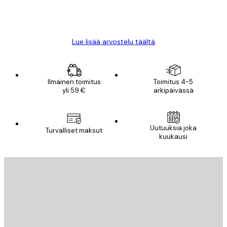
18 touko
Mika S
Lue lisää arvostelu täältä
Ilmainen toimitus
Toimitus 4-5
yli 59 €
arkipäivässä
Uutuuksia joka
Turvalliset maksut
kuukausi
Sähköposti