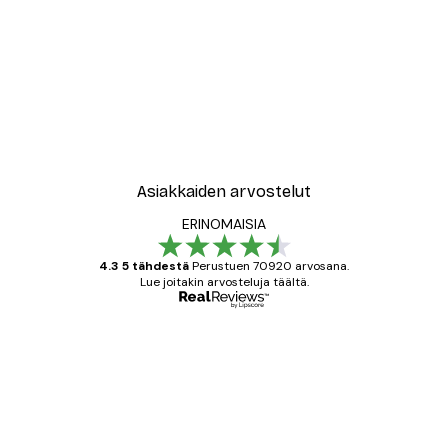
Asiakkaiden arvostelut
ERINOMAISIA
4.3 5 tähdestä
Perustuen 70920 arvosana.
Lue joitakin arvosteluja täältä.
Varmennettu ostaja
asiakkaiden
arvostelut
All good alweys