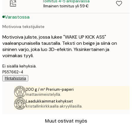
Toimitus 4-5 arkipäivässä
Ilmainen toimitus yli 59 €
Varastossa
Motivoiva tekstijuliste
Motivoiva juliste, jossa lukee "WAKE UP KICK ASS"
vaaleanpunaisella taustalla. Teksti on beige ja siinä on
sininen varjo, joka luo 3D-efektin. Yksinkertainen ja
voimakas tyyli.
Ei sisällä kehyksiä.
PS57662-4
Hintahistoria
200 g / m² Prerium-paperi
mattaviimeistelyllä.
Laadukkaimmat kehykset
kristallinkirkkaalla akryylilasilla.
Muut ostivat myös