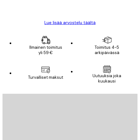
18 touko
Mika S
Lue lisää arvostelu täältä
Ilmainen toimitus
Toimitus 4-5
yli 59 €
arkipäivässä
Uutuuksia joka
Turvalliset maksut
kuukausi
Sähköposti
LÄHETÄ