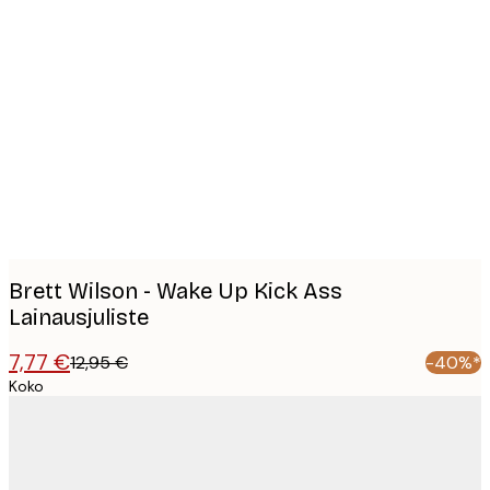
Product
images
Brett Wilson - Wake Up Kick Ass
Lainausjuliste
7,77 €
12,95 €
-40%*
Koko