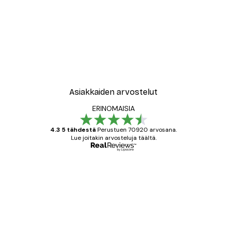
-40%*
vat Kukat Juliste
Abstrakti beige marmori N
Alkaen 12,87 €
21,45 €
Asiakkaiden arvostelut
ERINOMAISIA
4.3 5 tähdestä
Perustuen 70920 arvosana.
Lue joitakin arvosteluja täältä.
Varmennettu ostaja
asiakkaiden
arvostelut
All good alweys