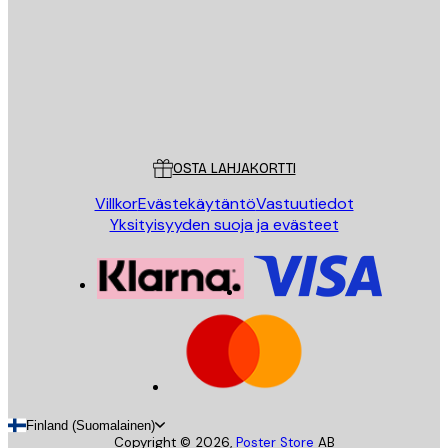
Store
Poster Store
Asiakaspalvelu
OSTA LAHJAKORTTI
Villkor
Evästekäytäntö
Vastuutiedot
Yksityisyyden suoja ja evästeet
Finland (Suomalainen)
Copyright ©
2026
,
Poster Store
AB