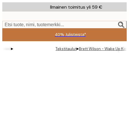
Skip
Ilmainen toimitus yli 59 €
to
main
content.
Etsi tuote, nimi, tuotemerkki...
40% Julisteista*
▸
▸
Tekstitaulut
Brett Wilson - Wake Up Kick