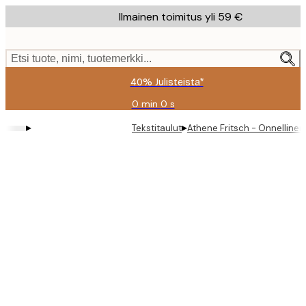
Skip
Ilmainen toimitus yli 59 €
to
main
content.
Etsi tuote, nimi, tuotemerkki...
40% Julisteista*
0 min
0 s
Voimassa
asti:
▸
▸
Tekstitaulut
Athene Fritsch - Onnellinen 
2026-
08-
09