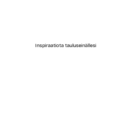
-40%*
Coco Juliste
Alkaen 7,77 €
12,95 €
Inspiraatiota tauluseinällesi