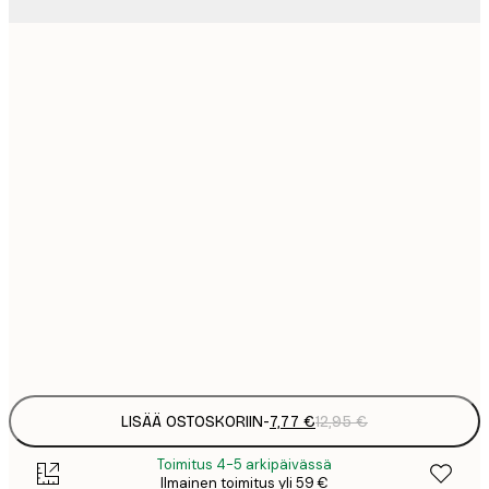
7
21x30 cm
1
12
30x40 cm
2
19
50x70 cm
3
26
70x100 cm
4
64
100x150 cm
Frame
options
LISÄÄ OSTOSKORIIN
-
7,77 €
12,95 €
Toimitus 4-5 arkipäivässä
Ilmainen toimitus yli 59 €