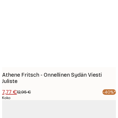
Product
images
Athene Fritsch - Onnellinen Sydän Viesti
Juliste
7,77 €
12,95 €
-40%*
Koko