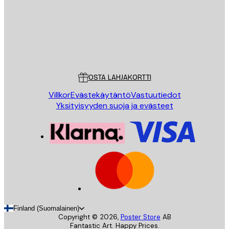
Store
Poster Store
Asiakaspalvelu
OSTA LAHJAKORTTI
Villkor
Evästekäytäntö
Vastuutiedot
Yksityisyyden suoja ja evästeet
Finland (Suomalainen)
Copyright ©
2026
,
Poster Store
AB
Fantastic Art. Happy Prices.