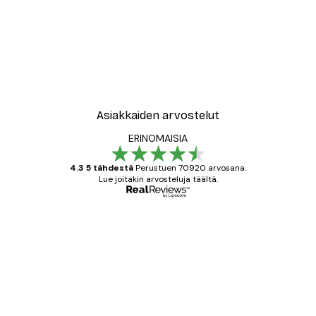
Asiakkaiden arvostelut
ERINOMAISIA
4.3 5 tähdestä
Perustuen 70920 arvosana.
Lue joitakin arvosteluja täältä.
Varmennettu ostaja
asiakkaiden
arvostelut
All good alweys
18 touko