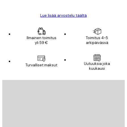
Mika S
Lue lisää arvostelu täältä
Ilmainen toimitus
Toimitus 4-5
yli 59 €
arkipäivässä
Uutuuksia joka
Turvalliset maksut
kuukausi
Sähköposti
LÄHETÄ