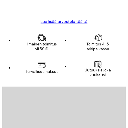
18 touko
Mika S
Lue lisää arvostelu täältä
Ilmainen toimitus
Toimitus 4-5
yli 59 €
arkipäivässä
Uutuuksia joka
Turvalliset maksut
kuukausi
Sähköposti