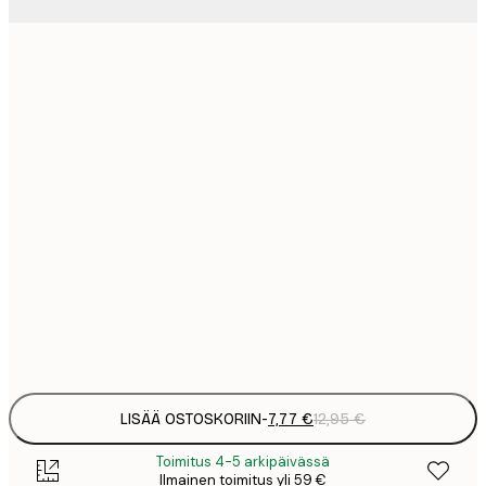
7
21x30 cm
1
12
30x40 cm
2
19
50x70 cm
3
26
70x100 cm
4
64
100x150 cm
Frame
options
LISÄÄ OSTOSKORIIN
-
7,77 €
12,95 €
Toimitus 4-5 arkipäivässä
Ilmainen toimitus yli 59 €