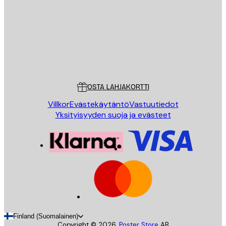
LÄHETÄ
Store
Poster Store
Asiakaspalvelu
OSTA LAHJAKORTTI
Villkor
Evästekäytäntö
Vastuutiedot
Yksityisyyden suoja ja evästeet
Finland (Suomalainen)
Copyright ©
2026
,
Poster Store
AB