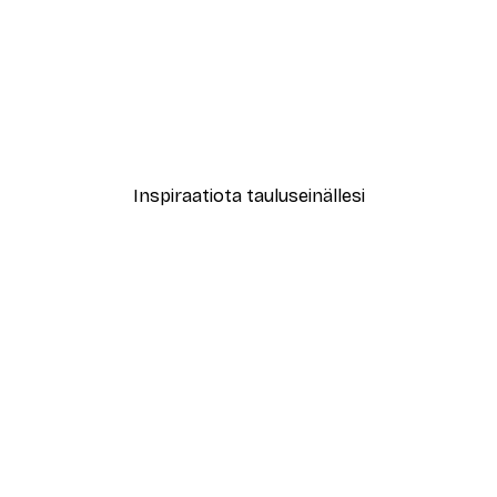
-40%*
New York City Juliste
Alkaen 7,77 €
12,95 €
Inspiraatiota tauluseinällesi