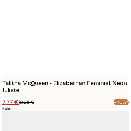
Product
images
Talitha McQueen - Elizabethan Feminist Neon
Juliste
7,77 €
12,95 €
-40%*
Koko