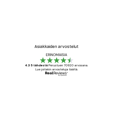
Asiakkaiden arvostelut
ERINOMAISIA
4.3 5 tähdestä
Perustuen 70920 arvosana.
Lue joitakin arvosteluja täältä.
Varmennettu ostaja
asiakkaiden
arvostelut
All good alweys