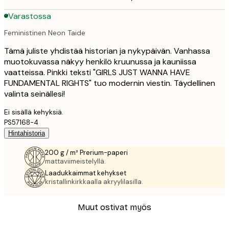
Varastossa
Feministinen Neon Taide
Tämä juliste yhdistää historian ja nykypäivän. Vanhassa
muotokuvassa näkyy henkilö kruunussa ja kauniissa
vaatteissa. Pinkki teksti "GIRLS JUST WANNA HAVE
FUNDAMENTAL RIGHTS" tuo modernin viestin. Täydellinen
valinta seinällesi!
Ei sisällä kehyksiä.
PS57168-4
Hintahistoria
200 g / m² Prerium-paperi
mattaviimeistelyllä.
Laadukkaimmat kehykset
kristallinkirkkaalla akryylilasilla.
Muut ostivat myös