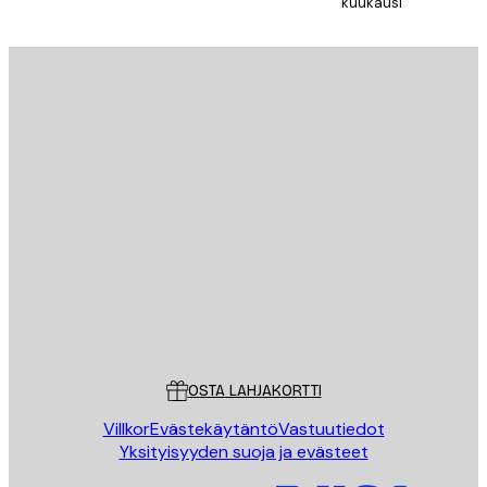
kuukausi
Sähköposti
LÄHETÄ
Store
Poster Store
Asiakaspalvelu
OSTA LAHJAKORTTI
Villkor
Evästekäytäntö
Vastuutiedot
Yksityisyyden suoja ja evästeet