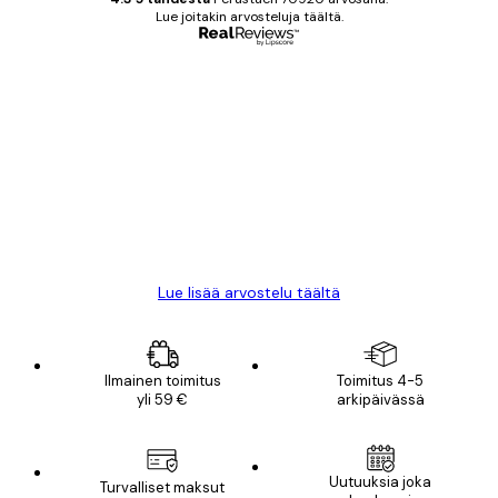
Lue joitakin arvosteluja täältä.
Varmennettu ostaja
asiakkaiden
arvostelut
All good alweys
18 touko
Mika S
Lue lisää arvostelu täältä
Ilmainen toimitus
Toimitus 4-5
yli 59 €
arkipäivässä
Uutuuksia joka
Turvalliset maksut