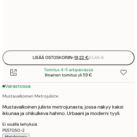
19
50x50 cm
2
Frame
options
LISÄÄ OSTOSKORIIN
-
19,22 €
27,45 €
Toimitus 4-5 arkipäivässä
Ilmainen toimitus yli 59 €
Varastossa
Mustavalkoinen Metrojuliste
Mustavalkoinen juliste metrojunasta, jossa näkyy kaksi
ikkunaa ja ohikulkeva hahmo. Urbaani ja moderni tyyli.
Ei sisällä kehyksiä.
PS57050-2
Hintahistoria