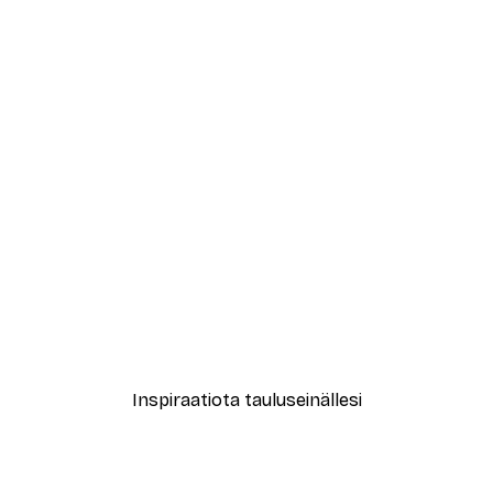
-30%*
Juliste
New York City Juliste
Alkaen 9,07 €
12,95 €
Inspiraatiota tauluseinällesi