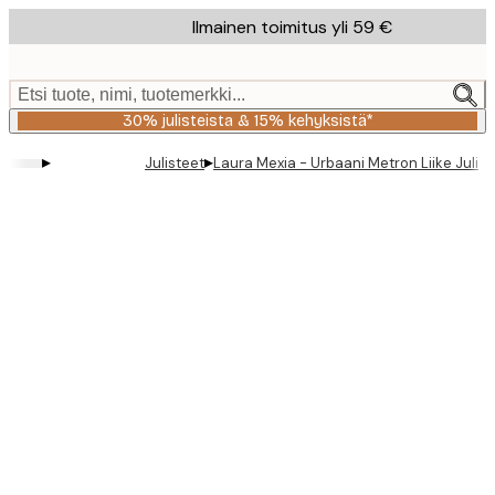
Skip
Ilmainen toimitus yli 59 €
to
main
content.
Etsi tuote, nimi, tuotemerkki...
30% julisteista & 15% kehyksistä*
▸
▸
Julisteet
Laura Mexia - Urbaani Metron Liike Julist
Product