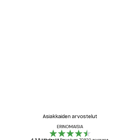
Asiakkaiden arvostelut
ERINOMAISIA
4.3 5 tähdestä
Perustuen 70920 arvosana.