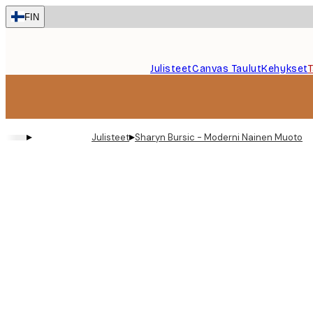
Skip
FIN
to
main
content.
Julisteet
Canvas Taulut
Kehykset
▸
▸
Julisteet
Sharyn Bursic - Moderni Nainen Muotoku