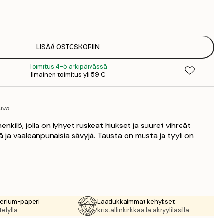
12
2
19
3
26
LISÄÄ OSTOSKORIIN
4
Toimitus 4-5 arkipäivässä
64
Ilmainen toimitus yli 59 €
uva
henkilö, jolla on lyhyet ruskeat hiukset ja suuret vihreät
siä ja vaaleanpunaisia sävyjä. Tausta on musta ja tyyli on
rerium-paperi
Laadukkaimmat kehykset
elyllä.
kristallinkirkkaalla akryylilasilla.