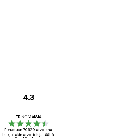
4.3
asiakkaiden
arvostelut
All good alweys
ERINOMAISIA
Perustuen 70920 arvosana.
Lue joitakin arvosteluja täältä.