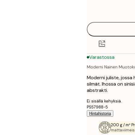
Frame
30x40 cm
options
50x70 cm
70x100 cm
100x150 cm
Varastossa
Moderni Nainen Muotok
Moderni juliste, jossa 
silmät. Ihossa on sini
abstrakti.
Ei sisällä kehyksiä.
PS57988-5
Hintahistoria
200 g / m² P
mattaviimeist