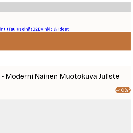
intit
Tauluseinät
B2B
Vinkit & Ideat
 - Moderni Nainen Muotokuva Juliste
-40%*