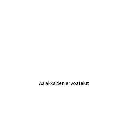
-40%*
New York City Juliste
Alkaen 7,77 €
12,95 €
Asiakkaiden arvostelut