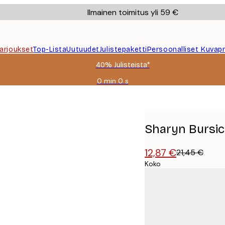
Ilmainen toimitus yli 59 €
Tarjoukset
Top-Lista
Uutuudet
Julistepaketti
Persoonalliset Kuvapr
40% Julisteista*
0 min
0 s
Voimassa
asti:
va Juliste
2026-
08-
09
Sharyn Bursic
12,87 €
21,45 €
Koko