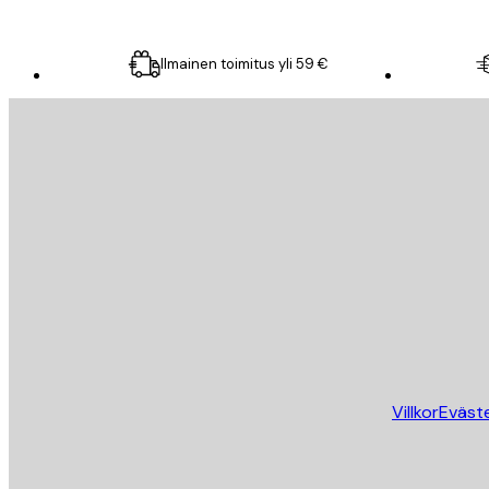
Ilmainen toimitus yli 59 €
Sähköposti
LÄHETÄ
Store
Villkor
Eväst