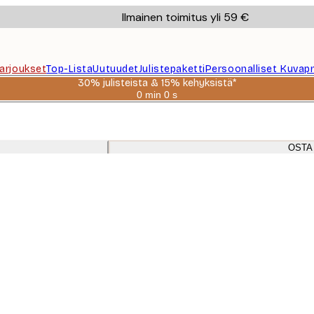
Ilmainen toimitus yli 59 €
Tarjoukset
Top-Lista
Uutuudet
Julistepaketti
Persoonalliset Kuvapr
30% julisteista & 15% kehyksistä*
0 min
0 s
Voimassa
asti:
2026-
08-
06
OSTA