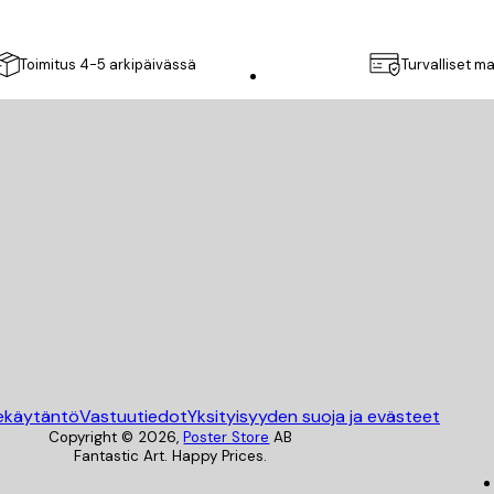
Toimitus 4-5 arkipäivässä
Turvalliset m
Poster Store
ekäytäntö
Vastuutiedot
Yksityisyyden suoja ja evästeet
Copyright ©
2026
,
Poster Store
AB
Fantastic Art. Happy Prices.