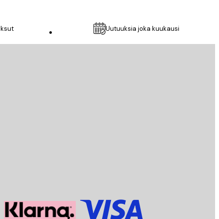
aksut
Uutuuksia joka kuukausi
Asiakaspalvelu