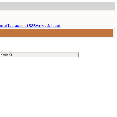
intit
Tauluseinät
B2B
Vinkit & Ideat
 KAIKKI