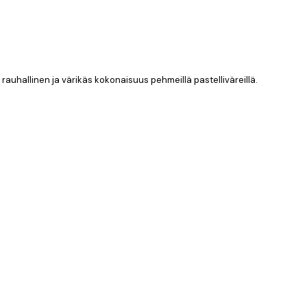
o rauhallinen ja värikäs kokonaisuus pehmeillä pastelliväreillä.
Varmennettu ostaja
Tilaaminen ol
31 maalis
IINA H