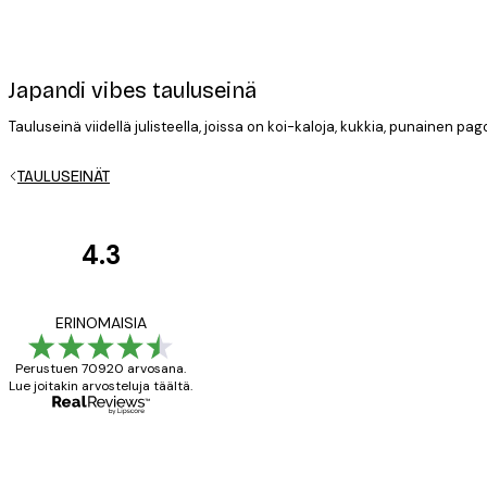
Japandi vibes tauluseinä
Tauluseinä viidellä julisteella, joissa on koi-kaloja, kukkia, punainen pa
Sähköposti
TAULUSEINÄT
4.3
asiakkaiden
Tietosuojakäytäntö
arvostelut
All good alweys
ERINOMAISIA
Perustuen 70920 arvosana.
Lue joitakin arvosteluja täältä.
18 touko
Mika S