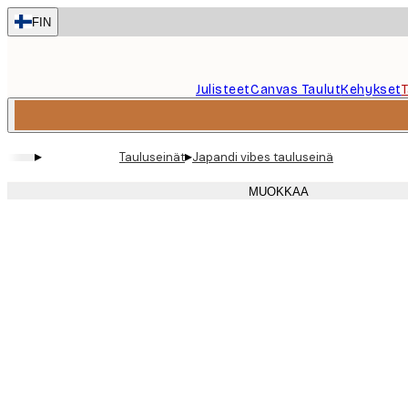
Skip
FIN
to
main
content.
Julisteet
Canvas Taulut
Kehykset
▸
▸
Tauluseinät
Japandi vibes tauluseinä
MUOKKAA