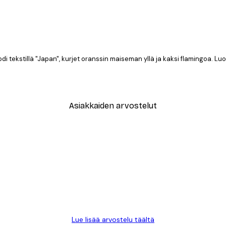
godi tekstillä "Japan", kurjet oranssin maiseman yllä ja kaksi flamingoa. Lu
Asiakkaiden arvostelut
TILAA
Lue lisää arvostelu täältä