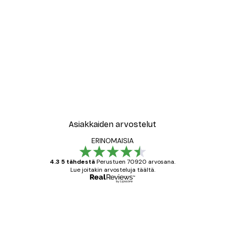
Asiakkaiden arvostelut
ERINOMAISIA
4.3 5 tähdestä
Perustuen 70920 arvosana.
Lue joitakin arvosteluja täältä.
Varmennettu ostaja
asiakkaiden
arvostelut
All good alweys