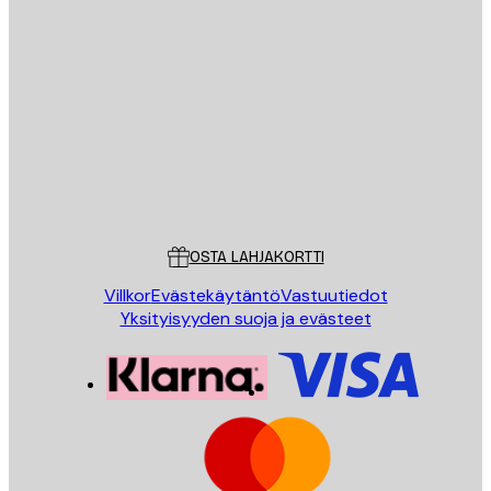
Sähköposti
LÄHETÄ
Store
Poster Store
Asiakaspalvelu
OSTA LAHJAKORTTI
Villkor
Evästekäytäntö
Vastuutiedot
Yksityisyyden suoja ja evästeet