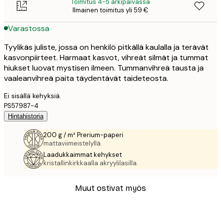
Toimitus 4-5 arkipäivässä
Ilmainen toimitus yli 59 €
Varastossa
Tyylikäs juliste, jossa on henkilö pitkällä kaulalla ja terävät
kasvonpiirteet. Harmaat kasvot, vihreät silmät ja tummat
hiukset luovat mystisen ilmeen. Tummanvihreä tausta ja
vaaleanvihreä paita täydentävät taideteosta.
Ei sisällä kehyksiä.
PS57987-4
Hintahistoria
200 g / m² Prerium-paperi
mattaviimeistelyllä.
Laadukkaimmat kehykset
kristallinkirkkaalla akryylilasilla.
Muut ostivat myös