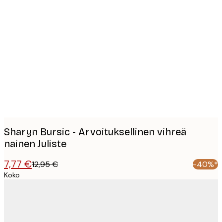
Product
images
Sharyn Bursic - Arvoituksellinen vihreä
nainen Juliste
7,77 €
12,95 €
-40%*
Koko