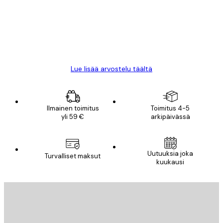
18 touko
Mika S
Lue lisää arvostelu täältä
Ilmainen toimitus
Toimitus 4-5
yli 59 €
arkipäivässä
Uutuuksia joka
Turvalliset maksut
kuukausi