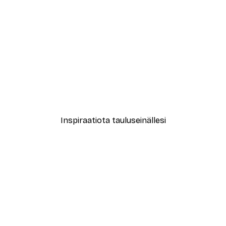
-40%*
vat Kukat Juliste
Abstrakti beige marmori N
Alkaen 12,87 €
21,45 €
Inspiraatiota tauluseinällesi