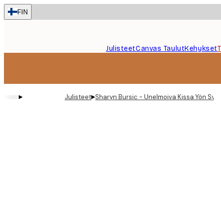
Skip
FIN
to
main
content.
Julisteet
Canvas Taulut
Kehykset
▸
▸
Julisteet
Sharyn Bursic - Unelmoiva Kissa Yön Sylei