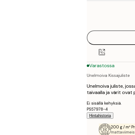
Frame
21x30 cm
options
50x70 cm
70x100 cm
100x150 cm
Varastossa
Unelmoiva Kissajuliste
Unelmoiva juliste, joss
taivaalla ja värit ova
Ei sisällä kehyksiä.
PS57978-4
Hintahistoria
200 g / m² P
mattaviimeist