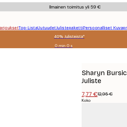
Ilmainen toimitus yli 59 €
Tarjoukset
Top-Lista
Uutuudet
Julistepaketti
Persoonalliset Kuvapr
40% Julisteista*
0 min
0 s
Voimassa
asti:
lyssä Juliste
2026-
08-
09
Sharyn Bursic
Juliste
7,77 €
12,95 €
Koko