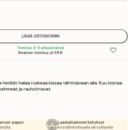
7
1
19
3
26
LISÄÄ OSTOSKORIIN
4
Toimitus 4-5 arkipäivässä
64
Ilmainen toimitus yli 59 €
a henkilö halaa ruskeaa kissaa tähtitaivaan alla. Kuu loistaa
t pehmeät ja rauhoittavat.
rerium-paperi
Laadukkaimmat kehykset
elyllä.
kristallinkirkkaalla akryylilasilla.