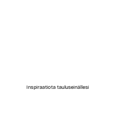
-40%*
Athene Fritsch - Martinis For 
Alkaen 7,77 €
12,95 €
Inspiraatiota tauluseinällesi