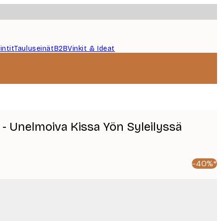
intit
Tauluseinät
B2B
Vinkit & Ideat
 - Unelmoiva Kissa Yön Syleilyssä
-40%*