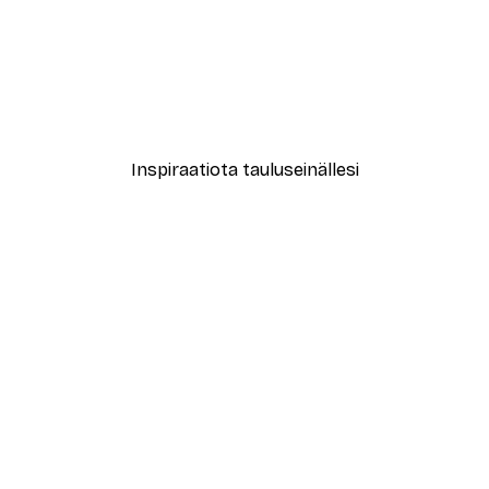
-40%*
Muoti-ikoni Juliste
Alkaen 7,77 €
12,95 €
Inspiraatiota tauluseinällesi