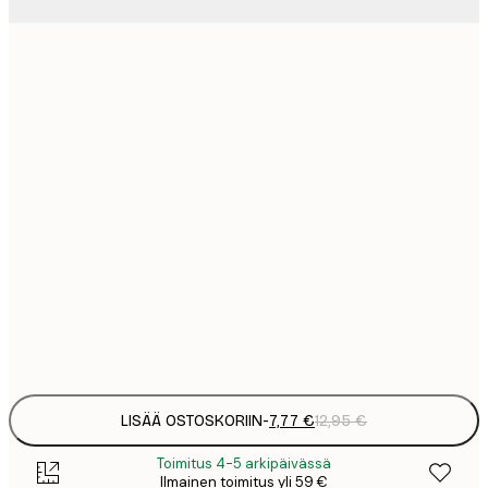
7
21x30 cm
1
12
30x40 cm
2
19
50x70 cm
3
26
70x100 cm
4
64
100x150 cm
Frame
options
LISÄÄ OSTOSKORIIN
-
7,77 €
12,95 €
Toimitus 4-5 arkipäivässä
Ilmainen toimitus yli 59 €