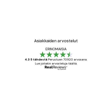
Asiakkaiden arvostelut
ERINOMAISIA
4.3 5 tähdestä
Perustuen 70920 arvosana.
Lue joitakin arvosteluja täältä.
Varmennettu ostaja
asiakkaiden
arvostelut
All good alweys
18 touko