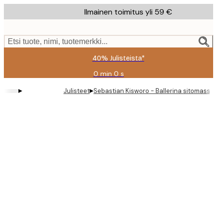
Skip
Ilmainen toimitus yli 59 €
to
main
content.
Etsi tuote, nimi, tuotemerkki...
40% Julisteista*
0 min
0 s
Voimassa
asti:
▸
▸
Julisteet
Sebastian Kisworo - Ballerina sitomassa 
2026-
08-
09