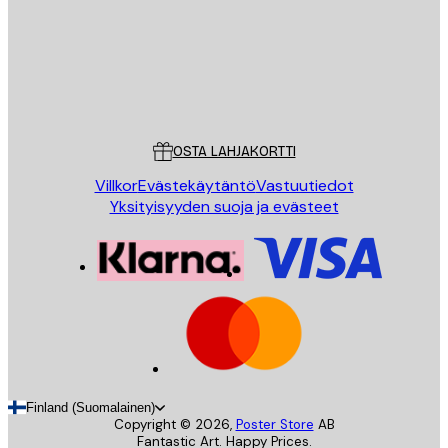
Store
Poster Store
Asiakaspalvelu
OSTA LAHJAKORTTI
Villkor
Evästekäytäntö
Vastuutiedot
Yksityisyyden suoja ja evästeet
Finland (Suomalainen)
Copyright ©
2026
,
Poster Store
AB
Fantastic Art. Happy Prices.