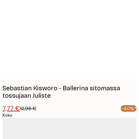
Product
images
Sebastian Kisworo - Ballerina sitomassa
tossujaan Juliste
7,77 €
12,95 €
-40%*
Koko