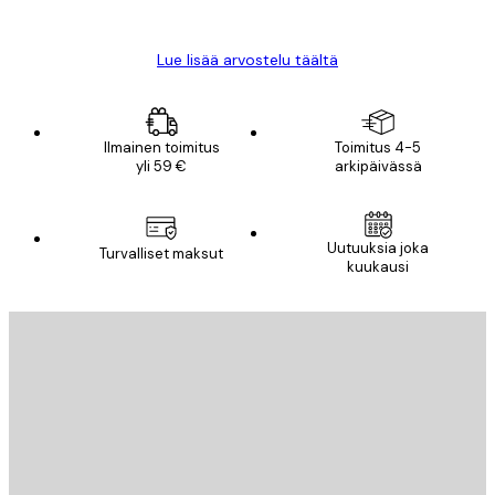
Mika S
Lue lisää arvostelu täältä
Ilmainen toimitus
Toimitus 4-5
yli 59 €
arkipäivässä
Uutuuksia joka
Turvalliset maksut
kuukausi
Sähköposti
LÄHETÄ