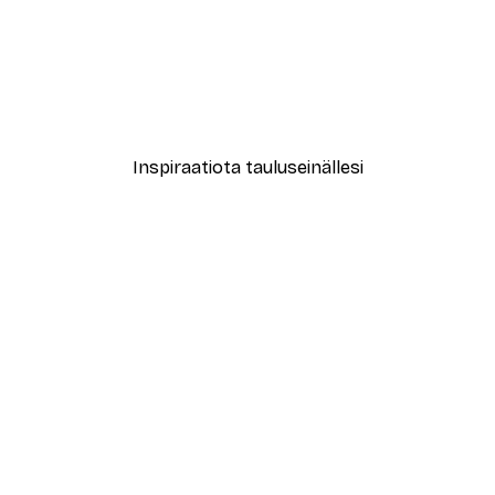
-40%*
Katarzyna Gąsiorowska - Appelsiininkukka Kehys Juliste
Sabina Fenn - Rauhallinen
Alkaen 7,77 €
12,95 €
Inspiraatiota tauluseinällesi