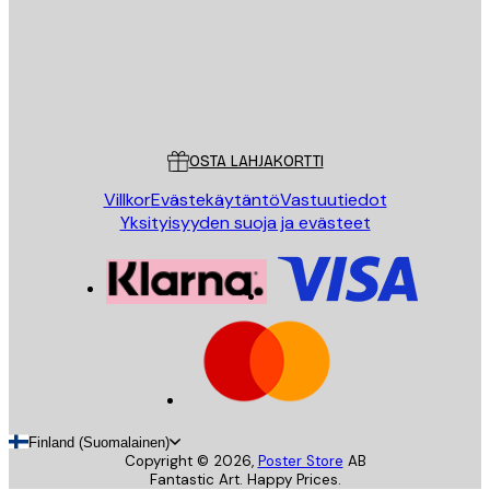
Store
Poster Store
Asiakaspalvelu
OSTA LAHJAKORTTI
Villkor
Evästekäytäntö
Vastuutiedot
Yksityisyyden suoja ja evästeet
Finland (Suomalainen)
Copyright ©
2026
,
Poster Store
AB
Fantastic Art. Happy Prices.