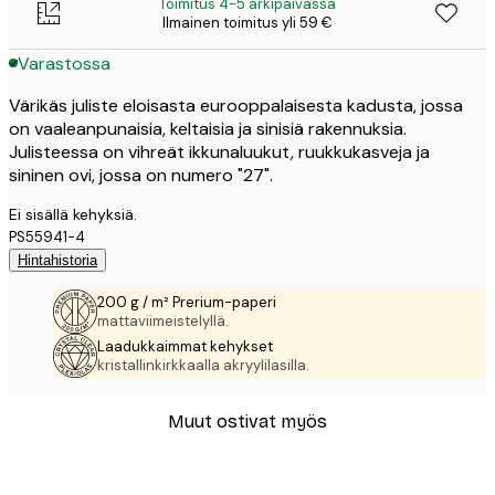
Toimitus 4-5 arkipäivässä
Ilmainen toimitus yli 59 €
Varastossa
Värikäs juliste eloisasta eurooppalaisesta kadusta, jossa
on vaaleanpunaisia, keltaisia ja sinisiä rakennuksia.
Julisteessa on vihreät ikkunaluukut, ruukkukasveja ja
sininen ovi, jossa on numero "27".
Ei sisällä kehyksiä.
PS55941-4
Hintahistoria
200 g / m² Prerium-paperi
mattaviimeistelyllä.
Laadukkaimmat kehykset
kristallinkirkkaalla akryylilasilla.
Muut ostivat myös