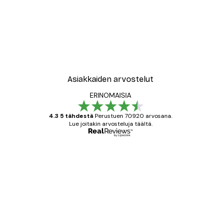
Asiakkaiden arvostelut
ERINOMAISIA
4.3 5 tähdestä
Perustuen 70920 arvosana.
Lue joitakin arvosteluja täältä.
Varmennettu ostaja
asiakkaiden
arvostelut
All good alweys
18 touko