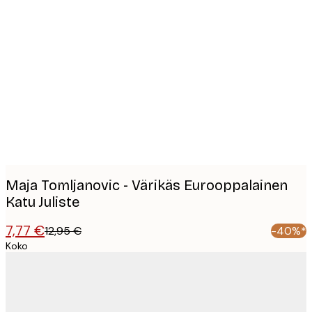
Product
images
Maja Tomljanovic - Värikäs Eurooppalainen
Katu Juliste
7,77 €
12,95 €
-40%*
Koko