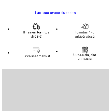
Mika S
Lue lisää arvostelu täältä
Ilmainen toimitus
Toimitus 4-5
yli 59 €
arkipäivässä
Uutuuksia joka
Turvalliset maksut
kuukausi
Sähköposti
LÄHETÄ