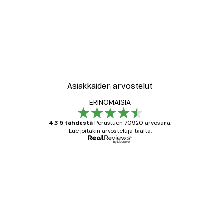
-40%*
New York City Juliste
Alkaen 7,77 €
12,95 €
Asiakkaiden arvostelut
ERINOMAISIA
4.3 5 tähdestä
Perustuen 70920 arvosana.
Lue joitakin arvosteluja täältä.
Varmennettu ostaja
asiakkaiden
arvostelut
All good alweys