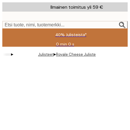
Skip
Ilmainen toimitus yli 59 €
to
main
content.
Etsi tuote, nimi, tuotemerkki...
40% Julisteista*
0 min
0 s
Voimassa
asti:
▸
▸
Julisteet
Royale Cheese Juliste
2026-
08-
09