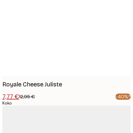
Product
images
Royale Cheese Juliste
7,77 €
12,95 €
-40%*
Koko