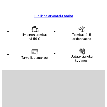
18 touko
Mika S
Lue lisää arvostelu täältä
Ilmainen toimitus
Toimitus 4-5
yli 59 €
arkipäivässä
Uutuuksia joka
Turvalliset maksut
kuukausi
Sähköposti
LÄHETÄ