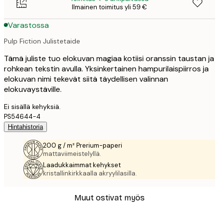
Ilmainen toimitus yli 59 €
Varastossa
Pulp Fiction Julistetaide
Tämä juliste tuo elokuvan magiaa kotiisi oranssin taustan ja
rohkean tekstin avulla. Yksinkertainen hampurilaispiirros ja
elokuvan nimi tekevät siitä täydellisen valinnan
elokuvaystäville.
Ei sisällä kehyksiä.
PS54644-4
Hintahistoria
200 g / m² Prerium-paperi
mattaviimeistelyllä.
Laadukkaimmat kehykset
kristallinkirkkaalla akryylilasilla.
Muut ostivat myös