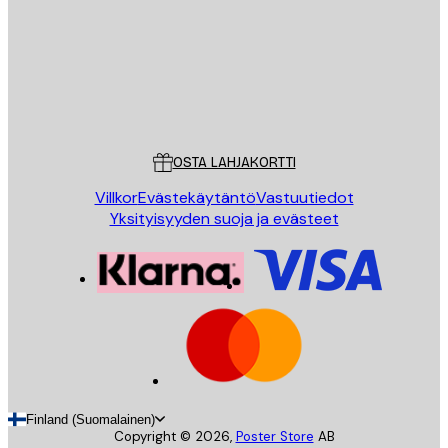
Store
Poster Store
Asiakaspalvelu
OSTA LAHJAKORTTI
Villkor
Evästekäytäntö
Vastuutiedot
Yksityisyyden suoja ja evästeet
Finland (Suomalainen)
Copyright ©
2026
,
Poster Store
AB