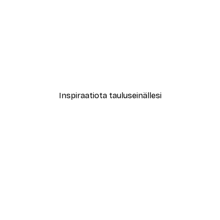
-40%*
ing Tiger Juliste
Upeita Asioita Juliste
Alkaen 7,77 €
12,95 €
Inspiraatiota tauluseinällesi