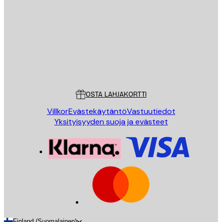
LÄHETÄ
Store
Poster Store
Asiakaspalvelu
OSTA LAHJAKORTTI
Villkor
Evästekäytäntö
Vastuutiedot
Yksityisyyden suoja ja evästeet
Finland (Suomalainen)