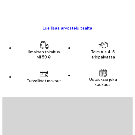
18 touko
Mika S
Lue lisää arvostelu täältä
Ilmainen toimitus
Toimitus 4-5
yli 59 €
arkipäivässä
Uutuuksia joka
Turvalliset maksut
kuukausi
Sähköposti