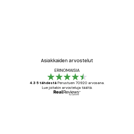
Asiakkaiden arvostelut
ERINOMAISIA
4.3 5 tähdestä
Perustuen 70920 arvosana.
Lue joitakin arvosteluja täältä.
Varmennettu ostaja
asiakkaiden
arvostelut
All good alweys