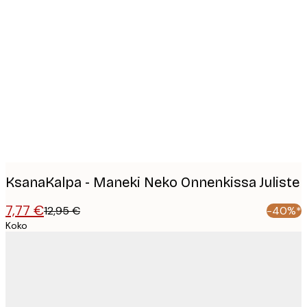
Product
images
KsanaKalpa - Maneki Neko Onnenkissa Juliste
7,77 €
12,95 €
-40%*
Koko