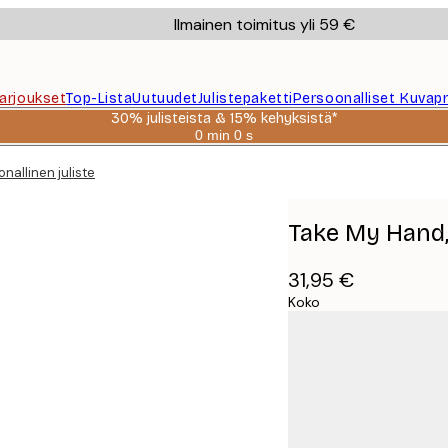
Ilmainen toimitus yli 59 €
Tarjoukset
Top-Lista
Uutuudet
Julistepaketti
Persoonalliset Kuvapr
30% julisteista & 15% kehyksistä*
0 min
0 s
Voimassa
asti:
nallinen juliste
2026-
08-
06
Take My Hand, 
31,95 €
Koko