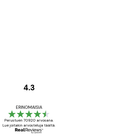
4.3
asiakkaiden
arvostelut
All good alweys
ERINOMAISIA
Perustuen 70920 arvosana.
Lue joitakin arvosteluja täältä.
18 touko
Mika S