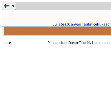
Skip
FIN
to
main
content.
Julisteet
Canvas Taulut
Kehykset
▸
▸
Personalised Prints
Take My Hand, persoo