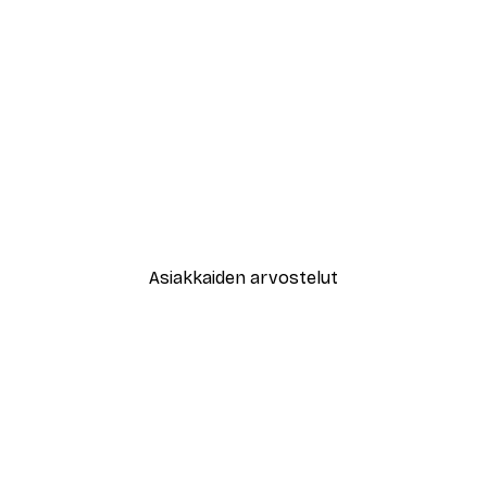
-30%*
New York City Juliste
Alkaen 9,07 €
12,95 €
Asiakkaiden arvostelut