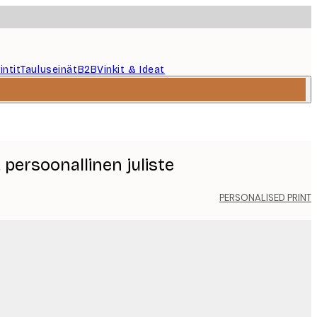
intit
Tauluseinät
B2B
Vinkit & Ideat
persoonallinen juliste
PERSONALISED PRINT