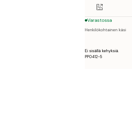
50x70 cm
Varastossa
Henkilökohtainen käsi
Ei sisällä kehyksiä.
PP0412-5