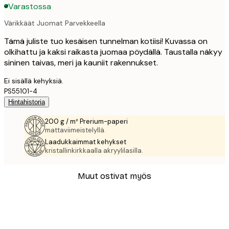
Varastossa
Värikkäät Juomat Parvekkeella
Tämä juliste tuo kesäisen tunnelman kotiisi! Kuvassa on
olkihattu ja kaksi raikasta juomaa pöydällä. Taustalla näkyy
sininen taivas, meri ja kauniit rakennukset.
Ei sisällä kehyksiä.
PS55101-4
Hintahistoria
200 g / m² Prerium-paperi
mattaviimeistelyllä.
Laadukkaimmat kehykset
kristallinkirkkaalla akryylilasilla.
Muut ostivat myös