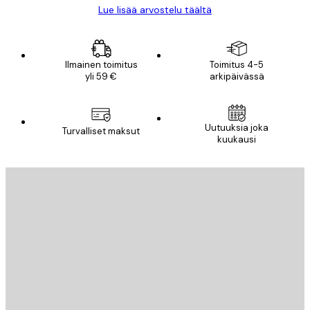
Lue lisää arvostelu täältä
Ilmainen toimitus
Toimitus 4-5
yli 59 €
arkipäivässä
Uutuuksia joka
Turvalliset maksut
kuukausi
Sähköposti
LÄHETÄ