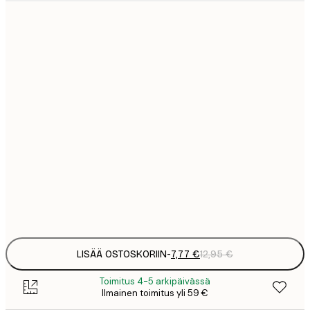
7
21x30 cm
1
12
30x40 cm
2
16
40x50 cm
2
19
50x70 cm
3
26
70x100 cm
4
Frame
options
LISÄÄ OSTOSKORIIN
-
7,77 €
12,95 €
Toimitus 4-5 arkipäivässä
Ilmainen toimitus yli 59 €