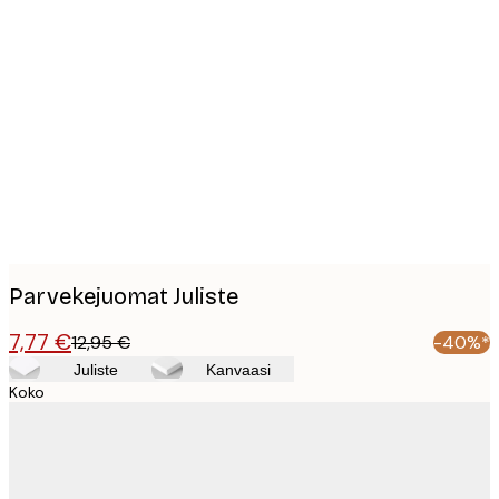
Product
images
Parvekejuomat Juliste
7,77 €
12,95 €
-40%*
Juliste
Kanvaasi
Koko