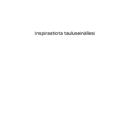
ly Juliste
Leopardi Juliste
Alkaen 12,87 €
21,45 €
Inspiraatiota tauluseinällesi