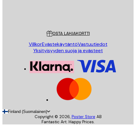
Store
Poster Store
Asiakaspalvelu
OSTA LAHJAKORTTI
Villkor
Evästekäytäntö
Vastuutiedot
Yksityisyyden suoja ja evästeet
Finland (Suomalainen)
Copyright ©
2026
,
Poster Store
AB
Fantastic Art. Happy Prices.