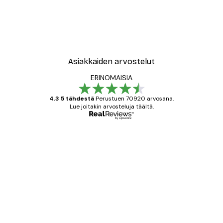
Asiakkaiden arvostelut
ERINOMAISIA
4.3 5 tähdestä
Perustuen 70920 arvosana.
Lue joitakin arvosteluja täältä.
Varmennettu ostaja
asiakkaiden
arvostelut
All good alweys
18 touko
Mika S