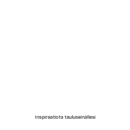
-30%*
ori No2-juliste
Coco Juliste
Alkaen 9,07 €
12,95 €
Inspiraatiota tauluseinällesi