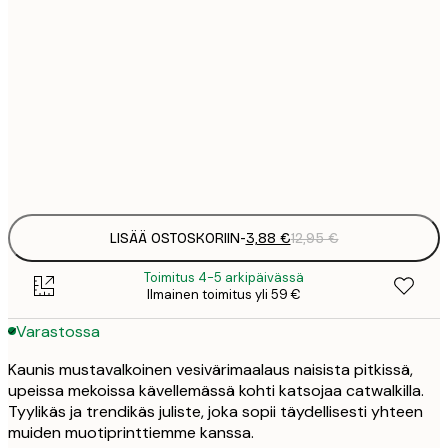
1
5
30x40 cm
2
8
50x70 cm
3
Frame
options
LISÄÄ OSTOSKORIIN
-
3,88 €
12,95 €
Toimitus 4-5 arkipäivässä
Ilmainen toimitus yli 59 €
Varastossa
Kaunis mustavalkoinen vesivärimaalaus naisista pitkissä,
upeissa mekoissa kävellemässä kohti katsojaa catwalkilla.
Tyylikäs ja trendikäs juliste, joka sopii täydellisesti yhteen
muiden muotiprinttiemme kanssa.