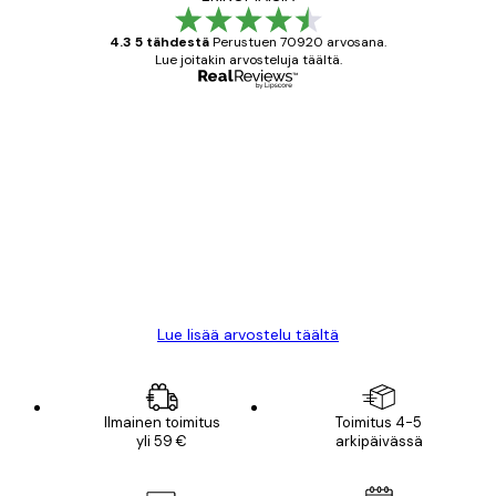
4.3 5 tähdestä
Perustuen 70920 arvosana.
Lue joitakin arvosteluja täältä.
Varmennettu ostaja
asiakkaiden
arvostelut
All good alweys
18 touko
Mika S
Lue lisää arvostelu täältä
Ilmainen toimitus
Toimitus 4-5
yli 59 €
arkipäivässä