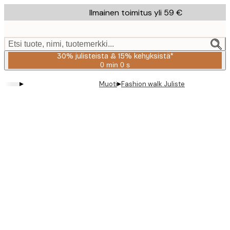
Skip
Ilmainen toimitus yli 59 €
to
main
content.
Etsi tuote, nimi, tuotemerkki...
30% julisteista & 15% kehyksistä*
0 min
0 s
Voimassa
asti:
▸
▸
Muoti
Fashion walk Juliste
2026-
08-
06