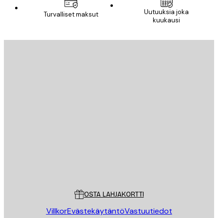
Uutuuksia joka
Turvalliset maksut
kuukausi
Sähköposti
LÄHETÄ
Store
Poster Store
Asiakaspalvelu
OSTA LAHJAKORTTI
Villkor
Evästekäytäntö
Vastuutiedot