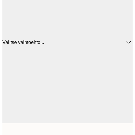
Valitse vaihtoehto...
3
21x30 cm