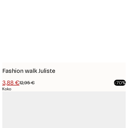
Product
images
Fashion walk Juliste
3,88 €
12,95 €
-70%
Koko