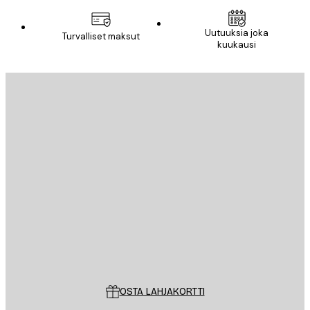
Uutuuksia joka
Turvalliset maksut
kuukausi
Sähköposti
LÄHETÄ
Store
Poster Store
Asiakaspalvelu
OSTA LAHJAKORTTI