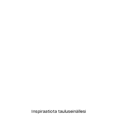
-70%
Outlet
Michael Groenewald - Ballerina Pointe Eleganssi Juliste
Watercolor Beach Style N
Alkaen 5,84 €
21,45 €
Inspiraatiota tauluseinällesi