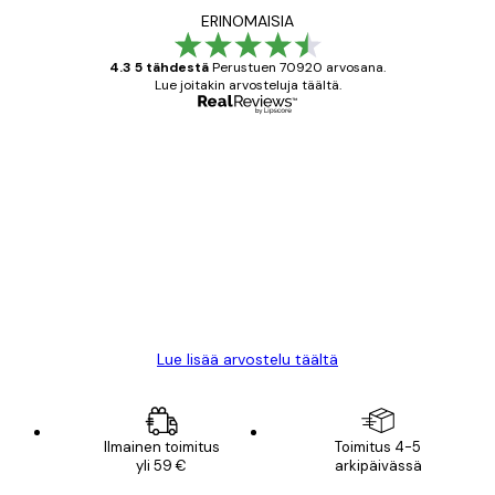
ERINOMAISIA
4.3 5 tähdestä
Perustuen 70920 arvosana.
Lue joitakin arvosteluja täältä.
Varmennettu ostaja
asiakkaiden
arvostelut
All good alweys
18 touko
Mika S
Lue lisää arvostelu täältä
Ilmainen toimitus
Toimitus 4-5
yli 59 €
arkipäivässä