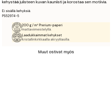
kehystää julisteen kuvan kauniisti ja korostaa sen motiivia.
Ei sisällä kehyksiä.
PS52974-5
200 g / m² Prerium-paperi
mattaviimeistelyllä.
Laadukkaimmat kehykset
kristallinkirkkaalla akryylilasilla.
Muut ostivat myös