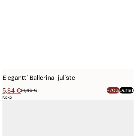
Product
images
Elegantti Ballerina -juliste
5,84 €
21,45 €
-70%
Outlet
Koko