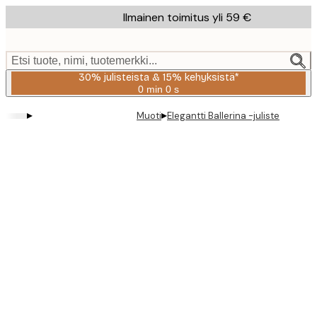
Skip
Ilmainen toimitus yli 59 €
to
main
content.
Etsi tuote, nimi, tuotemerkki...
30% julisteista & 15% kehyksistä*
0 min
0 s
Voimassa
asti:
▸
▸
Muoti
Elegantti Ballerina -juliste
2026-
08-
06