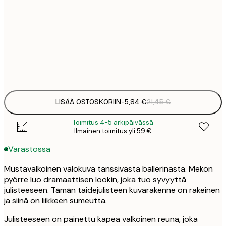
5
30x40 cm
2
8
50x70 cm
3
Frame
options
LISÄÄ OSTOSKORIIN
-
5,84 €
21,45 €
Toimitus 4-5 arkipäivässä
Ilmainen toimitus yli 59 €
Varastossa
Mustavalkoinen valokuva tanssivasta ballerinasta. Mekon
pyörre luo dramaattisen lookin, joka tuo syvyyttä
julisteeseen. Tämän taidejulisteen kuvarakenne on rakeinen
ja siinä on liikkeen sumeutta.
Julisteeseen on painettu kapea valkoinen reuna, joka