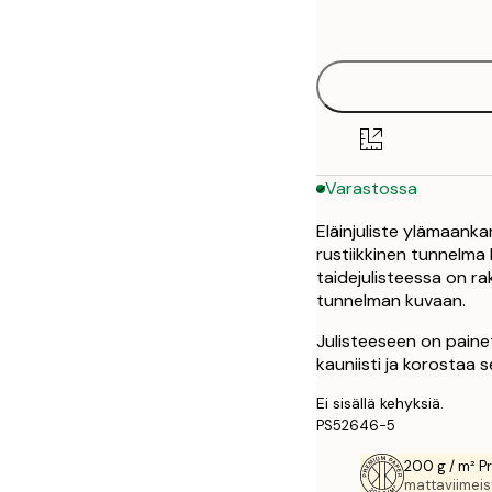
options
50x70 cm
Varastossa
Eläinjuliste ylämaanka
rustiikkinen tunnelma ko
taidejulisteessa on ra
tunnelman kuvaan.
Julisteeseen on paine
kauniisti ja korostaa s
Ei sisällä kehyksiä.
PS52646-5
200 g / m² P
mattaviimeist