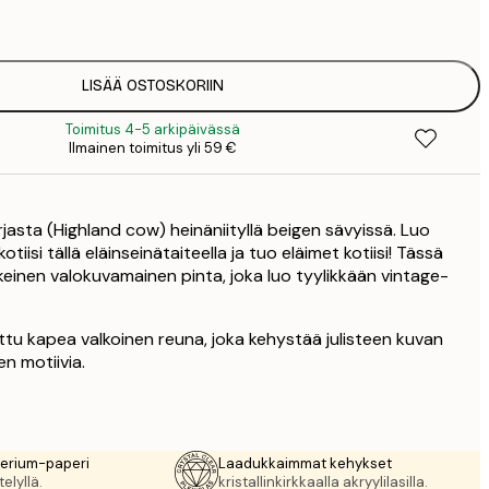
2
8
3
LISÄÄ OSTOSKORIIN
Toimitus 4-5 arkipäivässä
Ilmainen toimitus yli 59 €
rjasta (Highland cow) heinäniityllä beigen sävyissä. Luo
tiisi tällä eläinseinätaiteella ja tuo eläimet kotiisi! Tässä
keinen valokuvamainen pinta, joka luo tyylikkään vintage-
ttu kapea valkoinen reuna, joka kehystää julisteen kuvan
en motiivia.
rerium-paperi
Laadukkaimmat kehykset
elyllä.
kristallinkirkkaalla akryylilasilla.