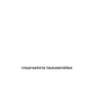
-70%
Outlet
Aurinkokunta Juliste
Alkaen 3,88 €
12,95 €
Inspiraatiota tauluseinällesi