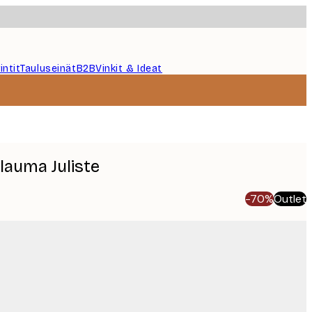
intit
Tauluseinät
B2B
Vinkit & Ideat
lauma Juliste
-70%
Outlet