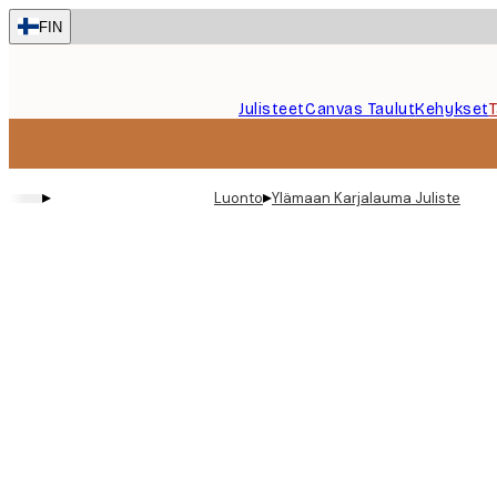
Skip
FIN
to
main
content.
Julisteet
Canvas Taulut
Kehykset
▸
▸
Luonto
Ylämaan Karjalauma Juliste