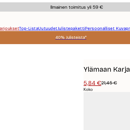
Ilmainen toimitus yli 59 €
Tarjoukset
Top-Lista
Uutuudet
Julistepaketti
Persoonalliset Kuvapr
40% Julisteista*
Ylämaan Karja
5,84 €
21,45 €
Koko