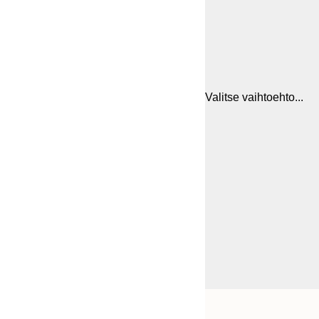
Valitse vaihtoehto...
Frame
30x40 cm