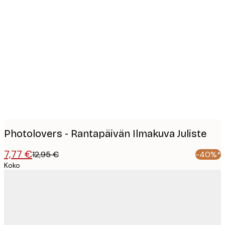
Product
images
Photolovers - Rantapäivän Ilmakuva Juliste
7,77 €
12,95 €
-40%*
Koko