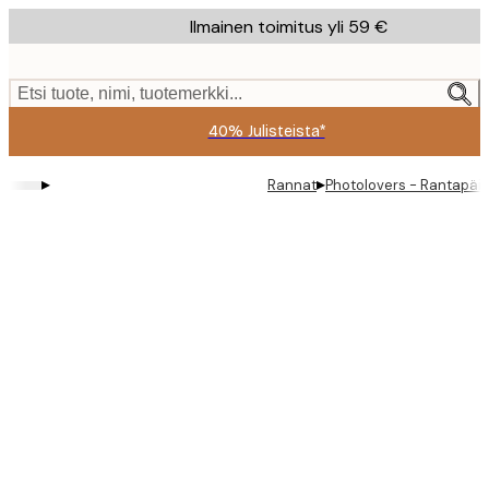
Skip
Ilmainen toimitus yli 59 €
to
main
content.
Etsi tuote, nimi, tuotemerkki...
40% Julisteista*
▸
▸
Rannat
Photolovers - Rantapäiv