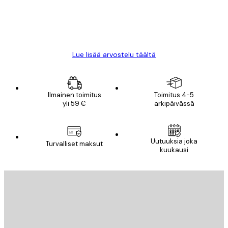
18 touko
Mika S
Lue lisää arvostelu täältä
Ilmainen toimitus
Toimitus 4-5
yli 59 €
arkipäivässä
Uutuuksia joka
Turvalliset maksut
kuukausi