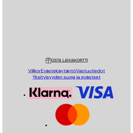
Sähköposti
LÄHETÄ
Store
Poster Store
Asiakaspalvelu
OSTA LAHJAKORTTI
Villkor
Evästekäytäntö
Vastuutiedot
Yksityisyyden suoja ja evästeet