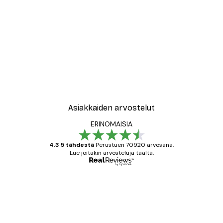
Asiakkaiden arvostelut
ERINOMAISIA
4.3 5 tähdestä
Perustuen 70920 arvosana.
Lue joitakin arvosteluja täältä.
Varmennettu ostaja
asiakkaiden
arvostelut
All good alweys