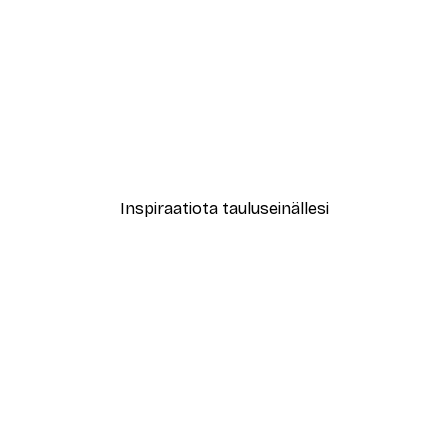
-40%*
le No2 Juliste
Muotikatu Juliste
Alkaen 7,77 €
12,95 €
Inspiraatiota tauluseinällesi