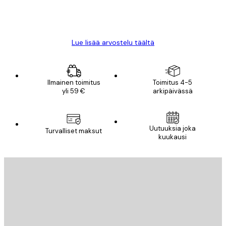
18 touko
Mika S
Lue lisää arvostelu täältä
Ilmainen toimitus
Toimitus 4-5
yli 59 €
arkipäivässä
Uutuuksia joka
Turvalliset maksut
kuukausi
Sähköposti