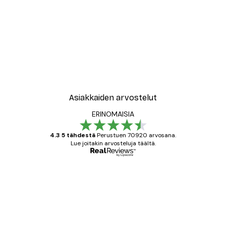
Asiakkaiden arvostelut
ERINOMAISIA
4.3 5 tähdestä
Perustuen 70920 arvosana.
Lue joitakin arvosteluja täältä.
Varmennettu ostaja
asiakkaiden
arvostelut
All good alweys