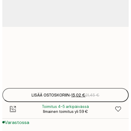
15
30x40 cm
2
23
50x70 cm
3
Frame
options
LISÄÄ OSTOSKORIIN
-
15,02 €
21,45 €
Toimitus 4-5 arkipäivässä
Ilmainen toimitus yli 59 €
Varastossa