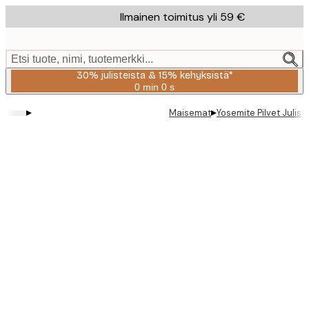
Skip
Ilmainen toimitus yli 59 €
to
main
content.
Etsi tuote, nimi, tuotemerkki...
30% julisteista & 15% kehyksistä*
0 min
0 s
Voimassa
asti:
▸
▸
Maisemat
Yosemite Pilvet Julist
2026-
08-
06