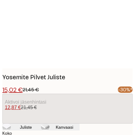
Product
images
Yosemite Pilvet Juliste
15,02 €
21,45 €
-30%*
Aktivoi jäsenhintasi
12,87 €
21,45 €
Juliste
Kanvaasi
Koko