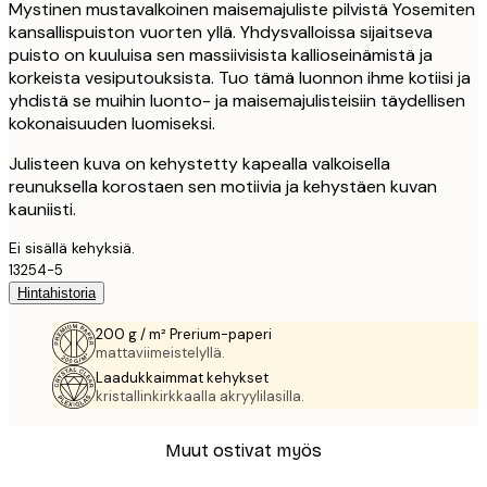
Mystinen mustavalkoinen maisemajuliste pilvistä Yosemiten
kansallispuiston vuorten yllä. Yhdysvalloissa sijaitseva
puisto on kuuluisa sen massiivisista kallioseinämistä ja
korkeista vesiputouksista. Tuo tämä luonnon ihme kotiisi ja
yhdistä se muihin luonto- ja maisemajulisteisiin täydellisen
kokonaisuuden luomiseksi.
Julisteen kuva on kehystetty kapealla valkoisella
reunuksella korostaen sen motiivia ja kehystäen kuvan
kauniisti.
Ei sisällä kehyksiä.
13254-5
Hintahistoria
200 g / m² Prerium-paperi
mattaviimeistelyllä.
Laadukkaimmat kehykset
kristallinkirkkaalla akryylilasilla.
Muut ostivat myös