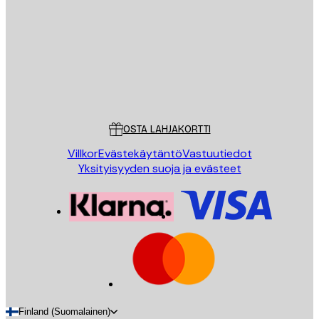
LÄHETÄ
Store
Poster Store
Asiakaspalvelu
OSTA LAHJAKORTTI
Villkor
Evästekäytäntö
Vastuutiedot
Yksityisyyden suoja ja evästeet
Finland (Suomalainen)