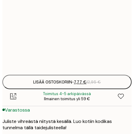
7
21x30 cm
1
12
30x40 cm
2
19
50x70 cm
3
Frame
options
LISÄÄ OSTOSKORIIN
-
7,77 €
12,95 €
Toimitus 4-5 arkipäivässä
Ilmainen toimitus yli 59 €
Varastossa
Juliste vihreästä niitystä kesällä. Luo kotiin kodikas
tunnelma tällä taidejulisteella!