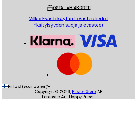
OSTA LAHJAKORTTI
Villkor
Evästekäytäntö
Vastuutiedot
Yksityisyyden suoja ja evästeet
Finland (Suomalainen)
Copyright ©
2026
,
Poster Store
AB
Fantastic Art. Happy Prices.