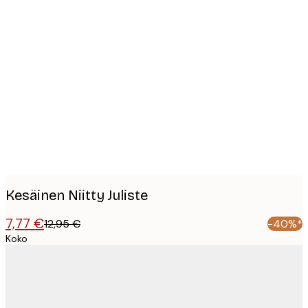
Product
images
Kesäinen Niitty Juliste
7,77 €
12,95 €
-40%*
Koko