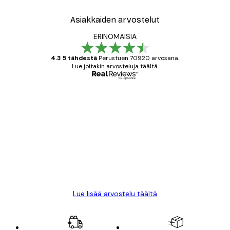
Asiakkaiden arvostelut
ERINOMAISIA
4.3 5 tähdestä
Perustuen 70920 arvosana.
Lue joitakin arvosteluja täältä.
Varmennettu ostaja
asiakkaiden
arvostelut
All good alweys
18 touko
Mika S
Lue lisää arvostelu täältä