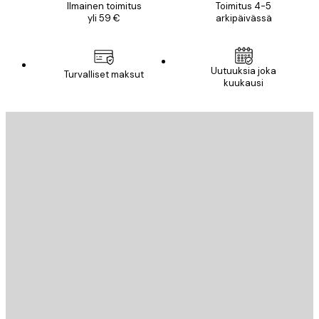
Ilmainen toimitus
Toimitus 4-5
yli 59 €
arkipäivässä
Uutuuksia joka
Turvalliset maksut
kuukausi
Sähköposti
LÄHETÄ
Store
Poster Store
Asiakaspalvelu