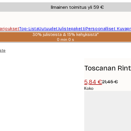
Ilmainen toimitus yli 59 €
Tarjoukset
Top-Lista
Uutuudet
Julistepaketti
Persoonalliset Kuvapr
30% julisteista & 15% kehyksistä*
0 min
0 s
Voimassa
asti:
ste
2026-
08-
06
Toscanan Rinte
5,84 €
21,45 €
Koko