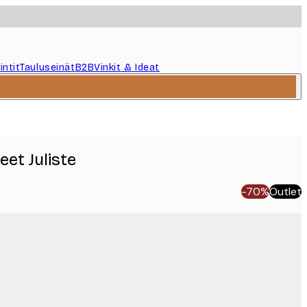
intit
Tauluseinät
B2B
Vinkit & Ideat
et Juliste
-70%
Outlet