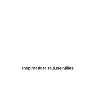
-30%*
Toscanan Maisema Juliste
Alkaen 9,07 €
12,95 €
Inspiraatiota tauluseinällesi