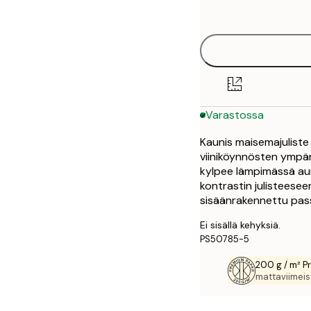
options
50x70 cm
Varastossa
Kaunis maisemajuliste
viiniköynnösten ympär
kylpee lämpimässä auri
kontrastin julisteesee
sisäänrakennettu pas
Ei sisällä kehyksiä.
PS50785-5
200 g / m² P
mattaviimeist