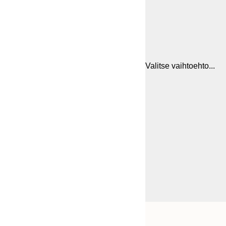
Valitse vaihtoehto...
Frame
30x40 cm