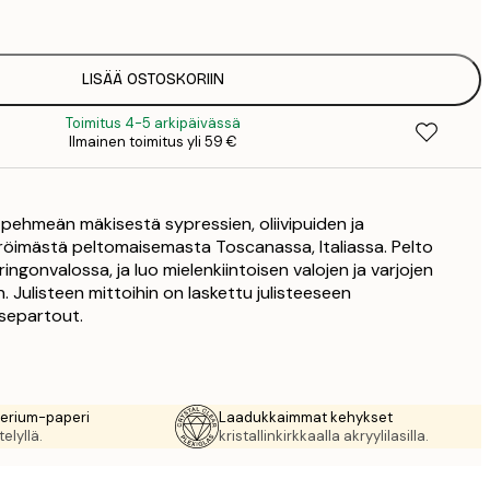
8
3
LISÄÄ OSTOSKORIIN
Toimitus 4-5 arkipäivässä
Ilmainen toimitus yli 59 €
 pehmeän mäkisestä sypressien, oliivipuiden ja
öimästä peltomaisemasta Toscanassa, Italiassa. Pelto
ngonvalossa, ja luo mielenkiintoisen valojen ja varjojen
n. Julisteen mittoihin on laskettu julisteeseen
separtout.
rerium-paperi
Laadukkaimmat kehykset
elyllä.
kristallinkirkkaalla akryylilasilla.