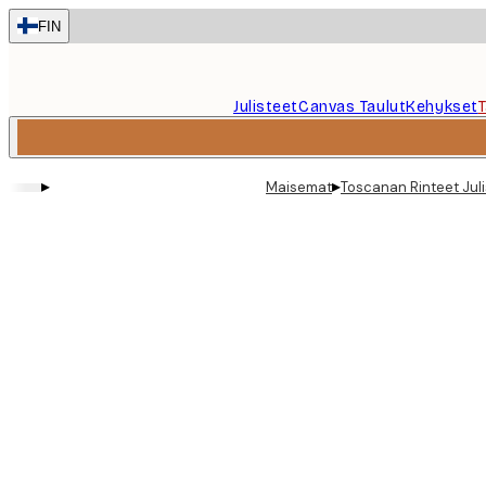
Skip
FIN
to
main
content.
Julisteet
Canvas Taulut
Kehykset
▸
▸
Maisemat
Toscanan Rinteet Juli